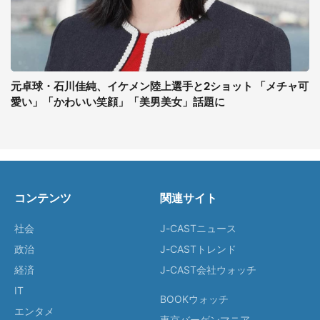
元卓球・石川佳純、イケメン陸上選手と2ショット 「メチャ可
愛い」「かわいい笑顔」「美男美女」話題に
コンテンツ
関連サイト
社会
J-CASTニュース
政治
J-CASTトレンド
経済
J-CAST会社ウォッチ
IT
BOOKウォッチ
エンタメ
東京バーゲンマニア