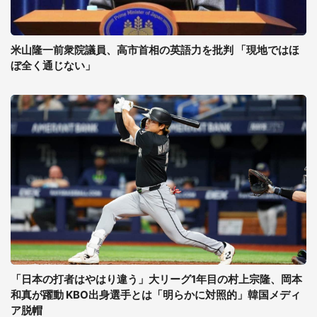
米山隆一前衆院議員、高市首相の英語力を批判 「現地ではほ
ぼ全く通じない」
「日本の打者はやはり違う」大リーグ1年目の村上宗隆、岡本
和真が躍動 KBO出身選手とは「明らかに対照的」韓国メディ
ア脱帽