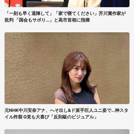
「一刻も早く退陣して」「家で寝てください」芥川賞作家が
批判 「国会もサボり...」と高市首相に指摘
元NHK中川安奈アナ、へそ出し&ド派手巨人ユニ姿で...神スタ
イル炸裂 G党も大喜び「反則級のビジュアル」