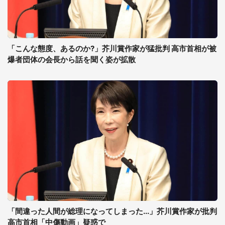
「こんな態度、あるのか?」芥川賞作家が猛批判 高市首相が被
爆者団体の会長から話を聞く姿が拡散
「間違った人間が総理になってしまった...」芥川賞作家が批判
高市首相「中傷動画」疑惑で