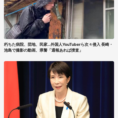
朽ちた病院、団地、民家...外国人YouTuberら次々侵入 長崎・
池島で撮影の動画、県警「通報あれば捜査」