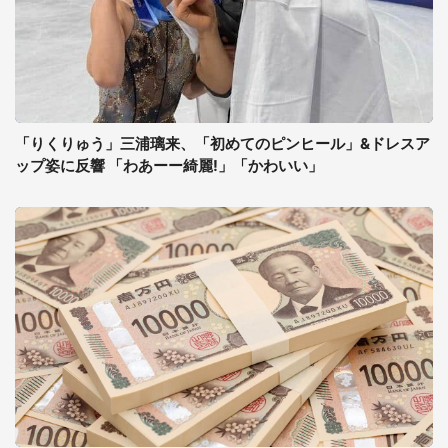
「りくりゅう」三浦璃来、「初めてのピンヒール」&ドレスア
ップ姿に反響 「わあーー綺麗!」「かわいい」