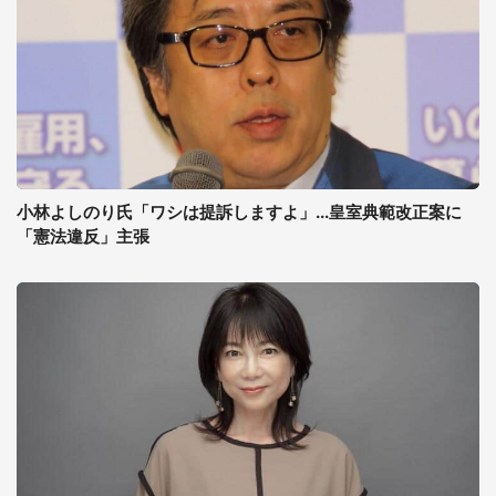
小林よしのり氏「ワシは提訴しますよ」...皇室典範改正案に
「憲法違反」主張