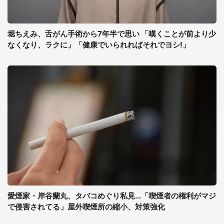
堀ちえみ、舌がん手術から7年半で思い 「嘆くことが前より少
なくなり、ラクに」「健康でいられればそれでヨシ!」
愛煙家・岸谷蘭丸、タバコめぐり私見...「喫煙者の権利がマジ
で侵害されてる」屋外喫煙所の縮小、対策強化