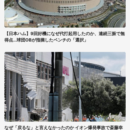
【日本ハム】9回好機になぜ代打起用したのか、連続三振で無
得点...球団OBが指摘したベンチの「選択」
なぜ「戻るな」と言えなかったのか イオン爆発事故で斎藤幸