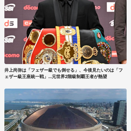
井上尚弥は「フェザー級でも倒せる」、今後見たいのは「フ
ェザー級王座統一戦」...元世界2階級制覇王者が熱望