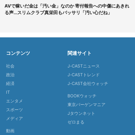
AVで稼いだ金は「汚い金」なのか 寄付報告への中傷にあきれ
る声...スリムクラブ真栄田もバッサリ「汚い心だね」
コンテンツ
関連サイト
社会
J-CASTニュース
政治
J-CASTトレンド
経済
J-CAST会社ウォッチ
IT
BOOKウォッチ
エンタメ
東京バーゲンマニア
スポーツ
Jタウンネット
メディア
ゼロまる
動画