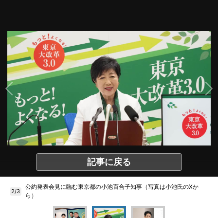
記事に戻る
公約発表会見に臨む東京都の小池百合子知事（写真は小池氏のXか
2/3
ら）