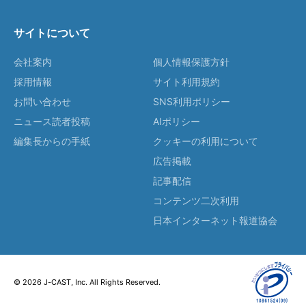
サイトについて
会社案内
個人情報保護方針
採用情報
サイト利用規約
お問い合わせ
SNS利用ポリシー
ニュース読者投稿
AIポリシー
編集長からの手紙
クッキーの利用について
広告掲載
記事配信
コンテンツ二次利用
日本インターネット報道協会
© 2026 J-CAST, Inc. All Rights Reserved.