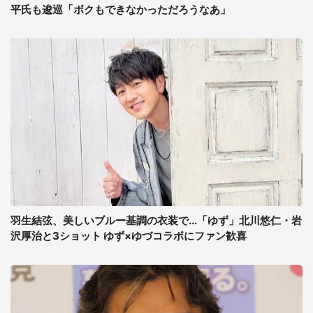
平氏も逡巡「ボクもできなかっただろうなあ」
羽生結弦、美しいブルー基調の衣装で...「ゆず」北川悠仁・岩
沢厚治と3ショット ゆず×ゆづコラボにファン歓喜