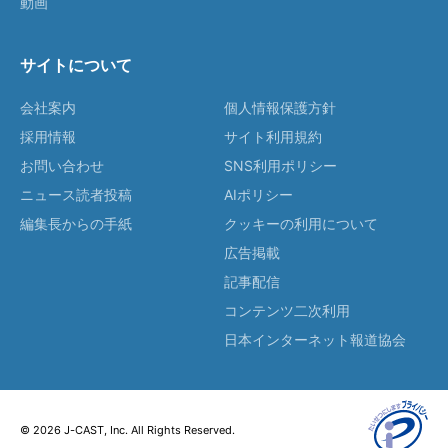
動画
サイトについて
会社案内
個人情報保護方針
採用情報
サイト利用規約
お問い合わせ
SNS利用ポリシー
ニュース読者投稿
AIポリシー
編集長からの手紙
クッキーの利用について
広告掲載
記事配信
コンテンツ二次利用
日本インターネット報道協会
© 2026 J-CAST, Inc. All Rights Reserved.