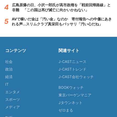
広島原爆の日、小沢一郎氏が高市政権を「戦前回帰路線」と
非難 「この国は再び滅亡に向かいかねない」
AVで稼いだ金は「汚い金」なのか 寄付報告への中傷にあき
れる声...スリムクラブ真栄田もバッサリ「汚い心だね」
コンテンツ
関連サイト
社会
J-CASTニュース
政治
J-CASTトレンド
経済
J-CAST会社ウォッチ
IT
BOOKウォッチ
エンタメ
東京バーゲンマニア
スポーツ
Jタウンネット
メディア
ゼロまる