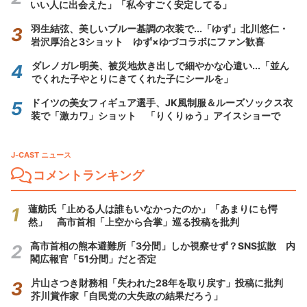
いい人に出会えた」「私今すごく安定してる」
羽生結弦、美しいブルー基調の衣装で...「ゆず」北川悠仁・
岩沢厚治と3ショット ゆず×ゆづコラボにファン歓喜
ダレノガレ明美、被災地炊き出しで細やかな心遣い...「並ん
でくれた子やとりにきてくれた子にシールを」
ドイツの美女フィギュア選手、JK風制服＆ルーズソックス衣
装で「激カワ」ショット 「りくりゅう」アイスショーで
J-CAST ニュース
コメントランキング
蓮舫氏「止める人は誰もいなかったのか」「あまりにも愕
然」 高市首相「上空から合掌」巡る投稿を批判
高市首相の熊本避難所「3分間」しか視察せず？SNS拡散 内
閣広報官「51分間」だと否定
片山さつき財務相「失われた28年を取り戻す」投稿に批判
芥川賞作家「自民党の大失政の結果だろう」