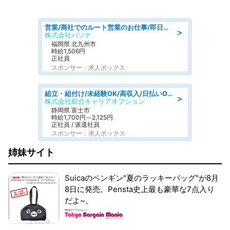
営業/商社でのルート営業のお仕事/即日勤務可/車通勤可/営業
＞
株式会社パソナ
福岡県 北九州市
時給1,506円
正社員
スポンサー：求人ボックス
組立・組付け/未経験OK/高収入/日払いOK/交替制/20・30・40代活躍中
＞
株式会社綜合キャリアオプション
静岡県 富士市
時給1,700円～2,125円
正社員 / 派遣社員
スポンサー：求人ボックス
姉妹サイト
Suicaのペンギン"夏のラッキーバッグ"が8月
8日に発売。Pensta史上最も豪華な7点入り
だよ~。