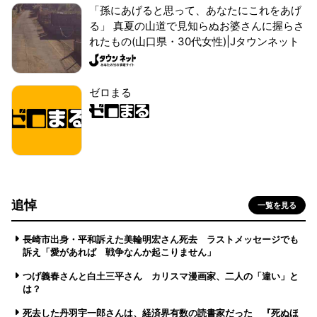
「孫にあげると思って、あなたにこれをあげ
る」 真夏の山道で見知らぬお婆さんに握らさ
れたもの(山口県・30代女性)|Jタウンネット
ゼロまる
追悼
一覧を見る
長崎市出身・平和訴えた美輪明宏さん死去 ラストメッセージでも
訴え「愛があれば 戦争なんか起こりません」
つげ義春さんと白土三平さん カリスマ漫画家、二人の「違い」と
は？
死去した丹羽宇一郎さんは、経済界有数の読書家だった 『死ぬほ