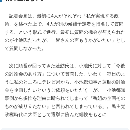
記者会見は、最初に4人がそれぞれ「私が実現する政
策」を述べた上で、4人が別の候補予定者を指名して質問
する、という形式で進行。最初に質問の機会が与えられた
のが小池氏だったが、「皆さんの声もうかがいたい」とし
て質問しなかった。
次に順番が回ってきた蓮舫氏は、小池氏に対して「今後
の討論会のあり方」について質問した。いわく「毎日のよ
うに私のところにテレビ局から、小池都知事と蓮舫の討論
会を企画したいというご依頼をいただく」が、「小池都知
事側から多忙を理由に断られてしまって『番組の企画その
ものが成り立たない』と言われてしまっている」。民主党
政権時代に大臣として選挙に臨んだ経験をもとに