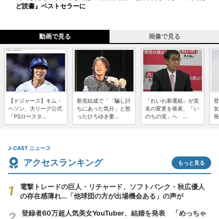
ど読書』ベストセラーに
動画で見る
画像で見る
【ドジャース】キム・
新党結成で「「騙し討
「れいわ新選組」が党
登
ヘソン、大リーグ公式
ちにあった気分」と怒
名の変更を発表、「い
女
「PSロースタ...
ったひろゆき妻...
のちの党」へ ...
発
J-CAST ニュース
アクセスランキング
もっと見る
電撃トレードの巨人・リチャード、ソフトバンク・秋広優人
の存在感薄れ...「他球団の方が出場機会ある」の声が
登録者60万超人気美女YouTuber、結婚を発表 「めっちゃ