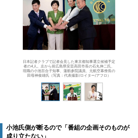
日本記者クラブで記者会見した東京都知事選立候補予定
者の4人。左から前広島県安芸高田市長の石丸伸二氏、
現職の小池百合子知事、蓮舫参院議員、元航空幕僚長の
田母神俊雄氏（写真：代表撮影/ロイター/アフロ）
小池氏側が断るので「番組の企画そのものが
成り立たない」