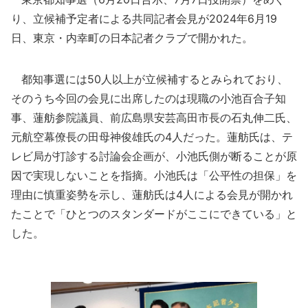
り、立候補予定者による共同記者会見が2024年6月19
日、東京・内幸町の日本記者クラブで開かれた。
都知事選には50人以上が立候補するとみられており、
そのうち今回の会見に出席したのは現職の小池百合子知
事、蓮舫参院議員、前広島県安芸高田市長の石丸伸二氏、
元航空幕僚長の田母神俊雄氏の4人だった。蓮舫氏は、テ
レビ局が打診する討論会企画が、小池氏側が断ることが原
因で実現しないことを指摘。小池氏は「公平性の担保」を
理由に慎重姿勢を示し、蓮舫氏は4人による会見が開かれ
たことで「ひとつのスタンダードがここにできている」と
した。