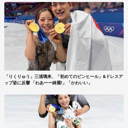
「りくりゅう」三浦璃来、「初めてのピンヒール」&ドレスア
ップ姿に反響 「わあーー綺麗!」「かわいい」