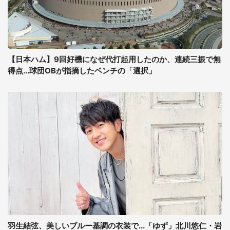
【日本ハム】9回好機になぜ代打起用したのか、連続三振で無
得点...球団OBが指摘したベンチの「選択」
羽生結弦、美しいブルー基調の衣装で...「ゆず」北川悠仁・岩