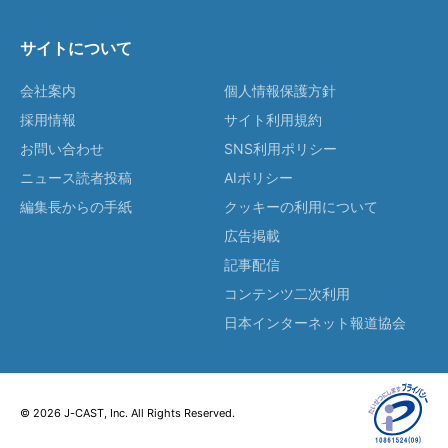
サイトについて
会社案内
個人情報保護方針
採用情報
サイト利用規約
お問い合わせ
SNS利用ポリシー
ニュース読者投稿
AIポリシー
編集長からの手紙
クッキーの利用について
広告掲載
記事配信
コンテンツ二次利用
日本インターネット報道協会
© 2026 J-CAST, Inc. All Rights Reserved.