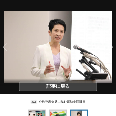
記事に戻る
公約発表会見に臨む蓮舫参院議員
3/3