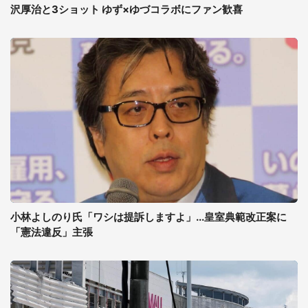
沢厚治と3ショット ゆず×ゆづコラボにファン歓喜
小林よしのり氏「ワシは提訴しますよ」...皇室典範改正案に
「憲法違反」主張