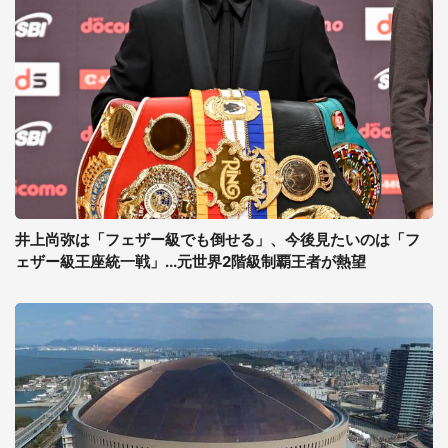
井上尚弥は「フェザー級でも倒せる」、今後見たいのは「フ
ェザー級王座統一戦」...元世界2階級制覇王者が熱望