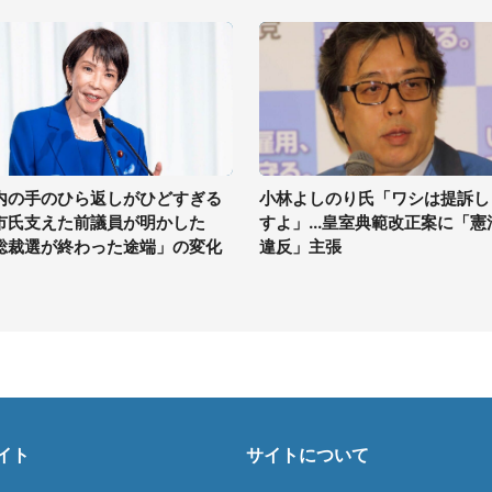
内の手のひら返しがひどすぎる
小林よしのり氏「ワシは提訴し
市氏支えた前議員が明かした
すよ」...皇室典範改正案に「憲
総裁選が終わった途端」の変化
違反」主張
イト
サイトについて