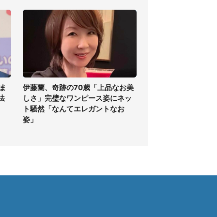
ま
伊藤蘭、奇跡の70歳「上品なお美
法
しさ」完璧なワンピース姿にネッ
ト騒然「なんてエレガントなお
姿」