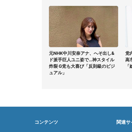
元NHK中川安奈アナ、へそ出し&
党
ド派手巨人ユニ姿で...神スタイル
高
炸裂 G党も大喜び「反則級のビジ
「
ュアル」
コンテンツ
関連サ