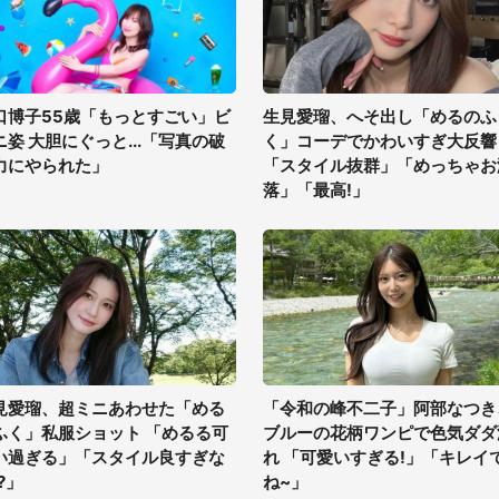
口博子55歳「もっとすごい」ビ
生見愛瑠、へそ出し「めるのふ
ニ姿 大胆にぐっと...「写真の破
く」コーデでかわいすぎ大反響
力にやられた」
「スタイル抜群」「めっちゃお
落」「最高!」
見愛瑠、超ミニあわせた「める
「令和の峰不二子」阿部なつき
ふく」私服ショット 「めるる可
ブルーの花柄ワンピで色気ダダ
い過ぎる」「スタイル良すぎな
れ 「可愛いすぎる!」「キレイ
?」
ね~」