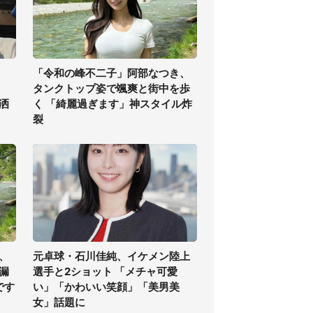
「令和の峰不二子」阿部なつき、
タンクトップ姿で颯爽と街中を歩
洒
く 「綺麗過ぎます」神スタイル炸
裂
、
元卓球・石川佳純、イケメン陸上
漏
選手と2ショット 「メチャ可愛
です
い」「かわいい笑顔」「美男美
女」話題に