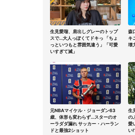
生見愛瑠、肩出しグレーのトップ
森
スで...大人っぽくてドキっ 「ちょ
キ
っといつもと雰囲気違う」「可愛
壊
いすぎて滅」
元NBAマイケル・ジョーダン63
生
歳、体形も変わらず...スターのオ
の
ーラダダ漏れ サッカー・ハーラン
愛
ドと最強2ショット
い!