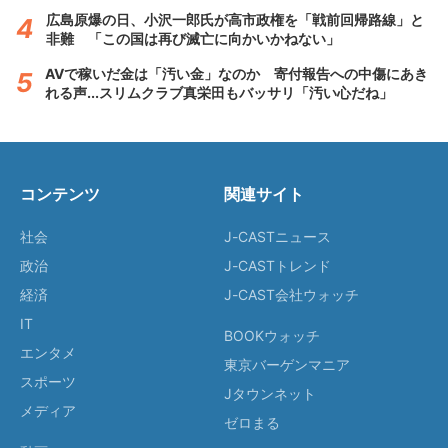
広島原爆の日、小沢一郎氏が高市政権を「戦前回帰路線」と
非難 「この国は再び滅亡に向かいかねない」
AVで稼いだ金は「汚い金」なのか 寄付報告への中傷にあき
れる声...スリムクラブ真栄田もバッサリ「汚い心だね」
コンテンツ
関連サイト
社会
J-CASTニュース
政治
J-CASTトレンド
経済
J-CAST会社ウォッチ
IT
BOOKウォッチ
エンタメ
東京バーゲンマニア
スポーツ
Jタウンネット
メディア
ゼロまる