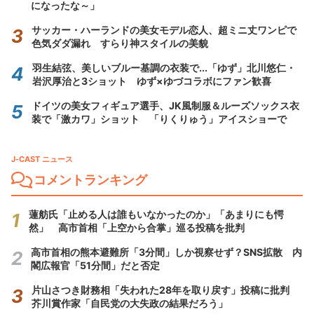
になったな～」
サッカー・ハーランドの美女モデル恋人、超ミニ丈ワンピで
色気ダダ漏れ すらり神スタイルの美貌
羽生結弦、美しいブルー基調の衣装で...「ゆず」北川悠仁・
岩沢厚治と3ショット ゆず×ゆづコラボにファン歓喜
ドイツの美女フィギュア選手、JK風制服＆ルーズソックス衣
装で「激カワ」ショット 「りくりゅう」アイスショーで
J-CAST ニュース
コメントランキング
蓮舫氏「止める人は誰もいなかったのか」「あまりにも愕
然」 高市首相「上空から合掌」巡る投稿を批判
高市首相の熊本避難所「3分間」しか視察せず？SNS拡散 内
閣広報官「51分間」だと否定
片山さつき財務相「失われた28年を取り戻す」投稿に批判
芥川賞作家「自民党の大失政の結果だろう」