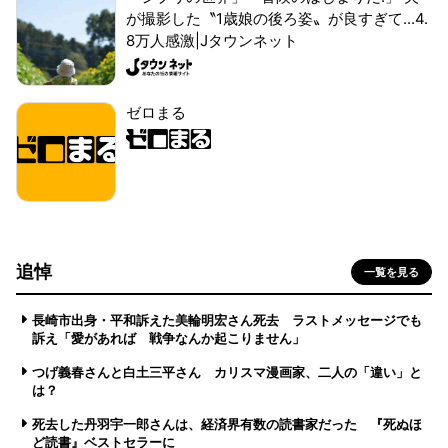
が撮影した〝1歳娘の後ろ姿〟が良すぎて...4.
8万人感激|Jタウンネット
ゼロまる
追悼
一覧を見る
長崎市出身・平和訴えた美輪明宏さん死去 ラストメッセージでも
訴え「愛があれば 戦争なんか起こりません」
つげ義春さんと白土三平さん カリスマ漫画家、二人の「違い」と
は？
死去した丹羽宇一郎さんは、経済界有数の読書家だった 『死ぬほ
ど読書』ベストセラーに