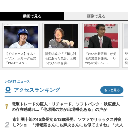
動画で見る
画像で見る
【ドジャース】キム・
新党結成で「「騙し討
「れいわ新選組」が党
登
ヘソン、大リーグ公式
ちにあった気分」と怒
名の変更を発表、「い
女
「PSロースタ...
ったひろゆき妻...
のちの党」へ ...
発
J-CAST ニュース
アクセスランキング
もっと見る
電撃トレードの巨人・リチャード、ソフトバンク・秋広優人
の存在感薄れ...「他球団の方が出場機会ある」の声が
市川團十郎の15歳長女＆13歳長男、ソファでリラックス仲良
し2ショ 「海老蔵さんにも麻央さんにも似てますね」「大人