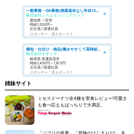
一般事務・OA事務/残業基本なし年休130日社保完備の一般・調達事務
＞
株式会社シスムエンジニアリング
愛知県 一宮市
時給1,350円～
正社員 / 派遣社員
スポンサー：求人ボックス
梱包・仕分け・検品/働きやすくて高時給の仕分け作業長期休暇充実/残業なし
＞
株式会社オオミヤ
岐阜県 美濃加茂市
時給1,450円～1,813円
正社員 / 派遣社員
スポンサー：求人ボックス
姉妹サイト
ミセスドーナツ全4種を実食レビュー!可愛さ
も食べ応えもばっちりで大満足。
「ジブリの世界」「冒険のはじまりだ!」 夫