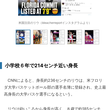
米国注目のリウ（bleacherreportインスタグラムより）
小学校６年で214センチ近い身長
CNNによると、身長約236センチのリウは、米フロリ
ダ大学バスケットボール部の選手名簿に登録され、史上最
高身長の大学バスケ選手になるという。
リウは幼いころから身長が高く、８歳で約185センチ、