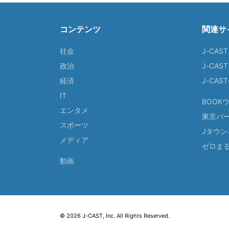
コンテンツ
関連サ
社会
J-CAS
政治
J-CAS
経済
J-CA
IT
BOOK
エンタメ
東京バ
スポーツ
Jタウン
メディア
ゼロま
動画
© 2026 J-CAST, Inc. All Rights Reserved.