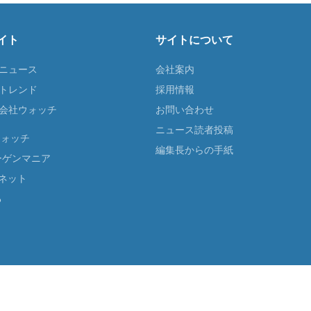
イト
サイトについて
Tニュース
会社案内
Tトレンド
採用情報
ST会社ウォッチ
お問い合わせ
ニュース読者投稿
ウォッチ
編集長からの手紙
ーゲンマニア
ネット
る