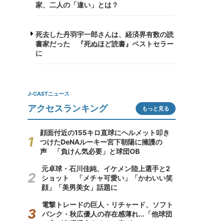
家、二人の「違い」とは？
死去した丹羽宇一郎さんは、経済界有数の読
書家だった 『死ぬほど読書』ベストセラー
に
J-CASTニュース
アクセスランキング
もっと見る
顔面付近の155キロ直球にヘルメット叩き
つけたDeNAルーキー宮下朝陽に擁護の
声 「負けん気必要」と球団OB
元卓球・石川佳純、イケメン陸上選手と2
ショット 「メチャ可愛い」「かわいい笑
顔」「美男美女」話題に
電撃トレードの巨人・リチャード、ソフト
バンク・秋広優人の存在感薄れ...「他球団