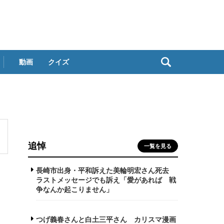
動画
クイズ
追悼
一覧を見る
長崎市出身・平和訴えた美輪明宏さん死去
ラストメッセージでも訴え「愛があれば 戦
争なんか起こりません」
つげ義春さんと白土三平さん カリスマ漫画