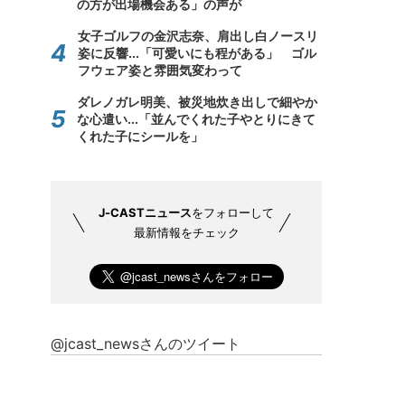
の方が出場機会ある」の声が
女子ゴルフの金沢志奈、肩出し白ノースリ
姿に反響...「可愛いにも程がある」 ゴル
フウェア姿と雰囲気変わって
ダレノガレ明美、被災地炊き出しで細やか
な心遣い...「並んでくれた子やとりにきて
くれた子にシールを」
J-CASTニュース
をフォローして
最新情報をチェック
@jcast_newsさんのツイート