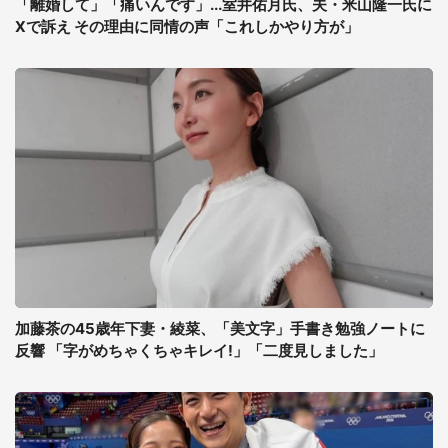
「離婚して」「痛いんです」...室井佑月氏、夫・米山隆一氏に
Xで訴え その理由に同情の声「これしかやり方が」
加藤茶の45歳年下妻・綾菜、「美文字」手書き勉強ノートに
反響 「字がめちゃくちゃキレイ!」「二度見しました」