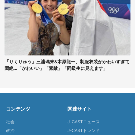
「りくりゅう」三浦璃来&木原龍一、制服衣装がかわいすぎて
悶絶...「かわいい」「素敵」「同級生に見えます」
コンテンツ
関連サイト
社会
J-CASTニュース
政治
J-CASTトレンド