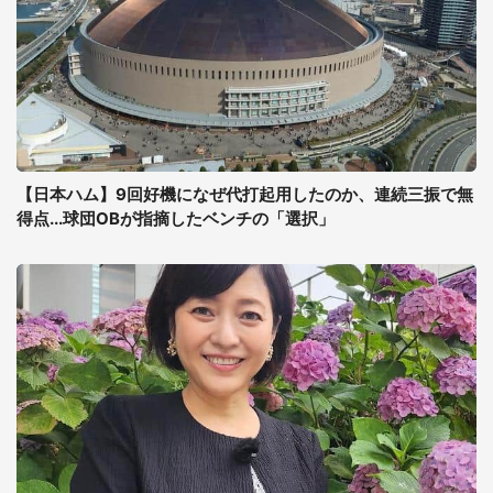
【日本ハム】9回好機になぜ代打起用したのか、連続三振で無
得点...球団OBが指摘したベンチの「選択」