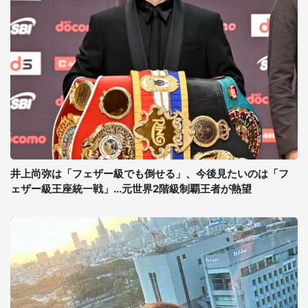
井上尚弥は「フェザー級でも倒せる」、今後見たいのは「フ
ェザー級王座統一戦」...元世界2階級制覇王者が熱望