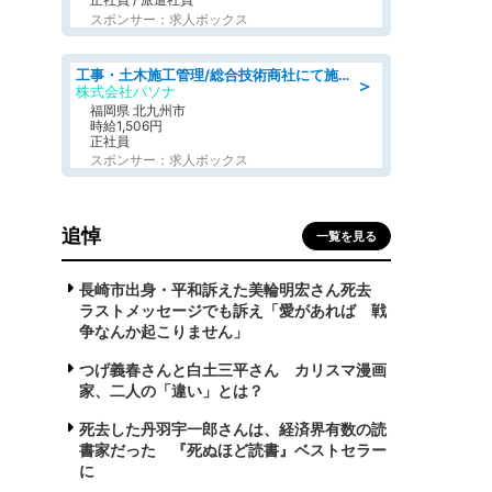
スポンサー：求人ボックス
工事・土木施工管理/総合技術商社にて施工管理のお仕事/即日勤務可/車通勤可/工事・土木施工管理/生産・品質管理
＞
株式会社パソナ
福岡県 北九州市
時給1,506円
正社員
スポンサー：求人ボックス
追悼
一覧を見る
長崎市出身・平和訴えた美輪明宏さん死去
ラストメッセージでも訴え「愛があれば 戦
争なんか起こりません」
つげ義春さんと白土三平さん カリスマ漫画
家、二人の「違い」とは？
死去した丹羽宇一郎さんは、経済界有数の読
書家だった 『死ぬほど読書』ベストセラー
に