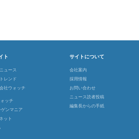
イト
サイトについて
Tニュース
会社案内
Tトレンド
採用情報
ST会社ウォッチ
お問い合わせ
ニュース読者投稿
ウォッチ
編集長からの手紙
ーゲンマニア
ネット
る