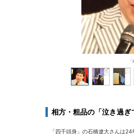
「
相方・粗品の「泣き過ぎ
「四千頭身」の石橋遼大さんは24年