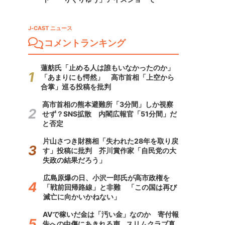
J-CAST ニュース
コメントランキング
蓮舫氏「止める人は誰もいなかったのか」
「あまりにも愕然」 高市首相「上空から
合掌」巡る投稿を批判
高市首相の熊本避難所「3分間」しか視察
せず？SNS拡散 内閣広報官「51分間」だ
と否定
片山さつき財務相「失われた28年を取り戻
す」投稿に批判 芥川賞作家「自民党の大
失政の結果だろう」
広島原爆の日、小沢一郎氏が高市政権を
「戦前回帰路線」と非難 「この国は再び
滅亡に向かいかねない」
AVで稼いだ金は「汚い金」なのか 寄付報
告への中傷にあきれる声...スリムクラブ真