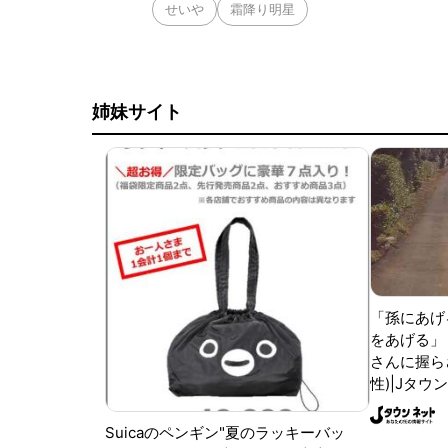
せいや
霜降り明星
姉妹サイト
「孫にあげ
をあげる」
さんに握ら
性)|Jタウ
Suicaのペンギン"夏のラッキーバッ