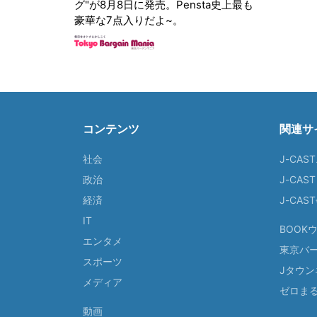
グ"が8月8日に発売。Pensta史上最も
豪華な7点入りだよ~。
コンテンツ
関連サ
社会
J-CAS
政治
J-CAS
経済
J-CA
IT
BOOK
エンタメ
東京バ
スポーツ
Jタウン
メディア
ゼロま
動画