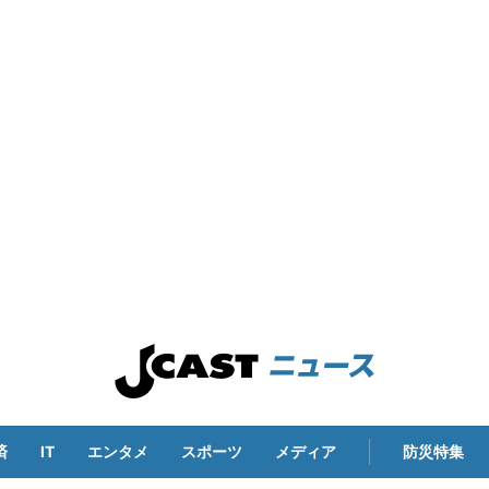
済
IT
エンタメ
スポーツ
メディア
防災特集