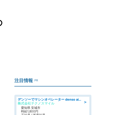
の
注目情報
PR
デンソーでマシンオペレーター denso aichi
＞
株式会社テクノスマイル
愛知県 安城市
時給1,800円
正社員 / 派遣社員