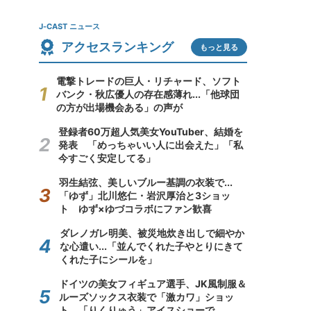
J-CAST ニュース
アクセスランキング
もっと見る
電撃トレードの巨人・リチャード、ソフト
バンク・秋広優人の存在感薄れ...「他球団
の方が出場機会ある」の声が
登録者60万超人気美女YouTuber、結婚を
発表 「めっちゃいい人に出会えた」「私
今すごく安定してる」
羽生結弦、美しいブルー基調の衣装で...
「ゆず」北川悠仁・岩沢厚治と3ショッ
ト ゆず×ゆづコラボにファン歓喜
ダレノガレ明美、被災地炊き出しで細やか
な心遣い...「並んでくれた子やとりにきて
くれた子にシールを」
ドイツの美女フィギュア選手、JK風制服＆
ルーズソックス衣装で「激カワ」ショッ
ト 「りくりゅう」アイスショーで