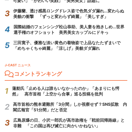
可愛い」「かわいい笑顔」「美男美女」話題に
伊藤蘭、透け感黒ロングドレス姿で色気ダダ漏れ...変わらぬ
美貌の衝撃 「ずっと変わらず綺麗」「美しすぎ」
国際結婚のフェンシング松山恭助、美人妻を抱きしめ...世界
選手権のオフショット 美男美女カップルにドキっ
三田寛子、優雅な淡い黄色の着物姿で上品なたたずまいで
「めちゃくちゃ綺麗」「涼しげ」美貌ダダ漏れ
J-CAST ニュース
コメントランキング
蓮舫氏「止める人は誰もいなかったのか」「あまりにも愕
然」 高市首相「上空から合掌」巡る投稿を批判
高市首相の熊本避難所「3分間」しか視察せず？SNS拡散 内
閣広報官「51分間」だと否定
広島原爆の日、小沢一郎氏が高市政権を「戦前回帰路線」と
非難 「この国は再び滅亡に向かいかねない」