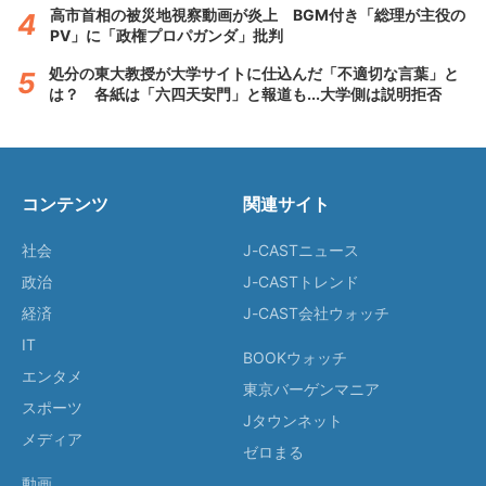
高市首相の被災地視察動画が炎上 BGM付き「総理が主役の
PV」に「政権プロパガンダ」批判
処分の東大教授が大学サイトに仕込んだ「不適切な言葉」と
は？ 各紙は「六四天安門」と報道も...大学側は説明拒否
コンテンツ
関連サイト
社会
J-CASTニュース
政治
J-CASTトレンド
経済
J-CAST会社ウォッチ
IT
BOOKウォッチ
エンタメ
東京バーゲンマニア
スポーツ
Jタウンネット
メディア
ゼロまる
動画