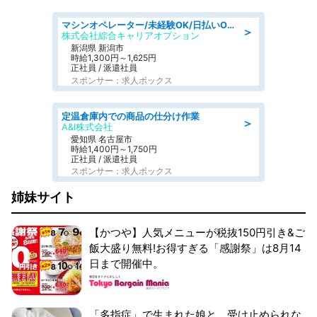
マシンオペレーター/未経験OK/日払いOK/寮費無料/交替制/20・30・40代活躍中
＞
株式会社綜合キャリアオプション
新潟県 新潟市
時給1,300円～1,625円
正社員 / 派遣社員
スポンサー：求人ボックス
定温倉庫内での商品の仕分け作業
＞
A&I株式会社
愛知県 名古屋市
時給1,400円～1,750円
正社員 / 派遣社員
スポンサー：求人ボックス
姉妹サイト
【かつや】人気メニューが税抜150円引き&ご
飯大盛り無料!お得すぎる「感謝祭」は8月14
日まで開催中。
「多指症」で生まれた娘と、受け止められな