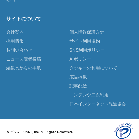
サイトについて
会社案内
個人情報保護方針
採用情報
サイト利用規約
お問い合わせ
SNS利用ポリシー
ニュース読者投稿
AIポリシー
編集長からの手紙
クッキーの利用について
広告掲載
記事配信
コンテンツ二次利用
日本インターネット報道協会
© 2026 J-CAST, Inc. All Rights Reserved.