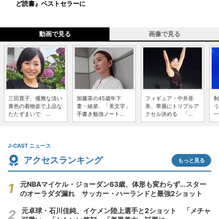
ど読書』ベストセラーに
動画で見る
画像で見る
三田寛子、優雅な淡い
加藤茶の45歳年下
フィギュア・中井亜
制
黄色の着物姿で上品な
妻・綾菜、「美文字」
美、華麗にトリプルア
う
たたずまいで ...
手書き勉強ノート...
クセル決める 「...
一
J-CAST ニュース
アクセスランキング
もっと見る
元NBAマイケル・ジョーダン63歳、体形も変わらず...スター
のオーラダダ漏れ サッカー・ハーランドと最強2ショット
元卓球・石川佳純、イケメン陸上選手と2ショット 「メチャ