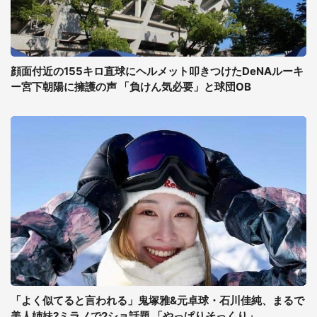
顔面付近の155キロ直球にヘルメット叩きつけたDeNAルーキ
ー宮下朝陽に擁護の声 「負けん気必要」と球団OB
「よく似てると言われる」鬼塚雅&元卓球・石川佳純、まるで
美人姉妹?ミラノで2ショ話題 「やっぱりそっくり」