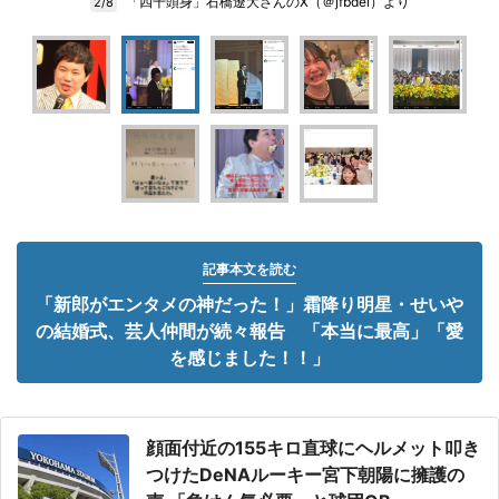
「四千頭身」石橋遼大さんのX（＠jfbdei）より
2/8
記事本文を読む
「新郎がエンタメの神だった！」霜降り明星・せいや
の結婚式、芸人仲間が続々報告 「本当に最高」「愛
を感じました！！」
顔面付近の155キロ直球にヘルメット叩き
つけたDeNAルーキー宮下朝陽に擁護の