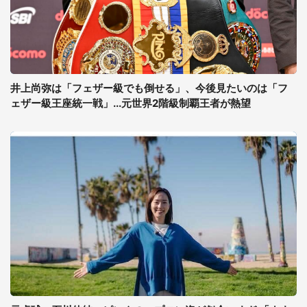
井上尚弥は「フェザー級でも倒せる」、今後見たいのは「フ
ェザー級王座統一戦」...元世界2階級制覇王者が熱望