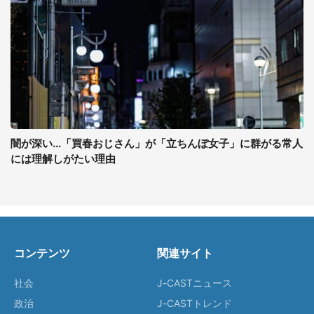
闇が深い...「買春おじさん」が「立ちんぼ女子」に群がる常人
には理解しがたい理由
コンテンツ
関連サイト
社会
J-CASTニュース
政治
J-CASTトレンド