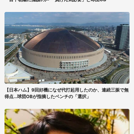
【日本ハム】9回好機になぜ代打起用したのか、連続三振で無
得点...球団OBが指摘したベンチの「選択」