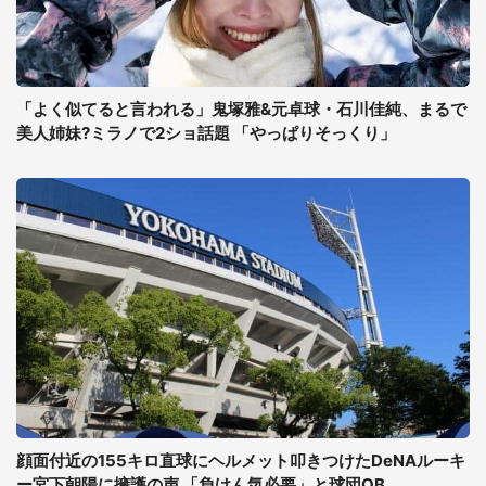
「よく似てると言われる」鬼塚雅&元卓球・石川佳純、まるで
美人姉妹?ミラノで2ショ話題 「やっぱりそっくり」
顔面付近の155キロ直球にヘルメット叩きつけたDeNAルーキ
ー宮下朝陽に擁護の声 「負けん気必要」と球団OB