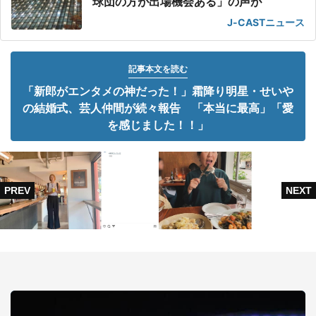
球団の方が出場機会ある」の声が
J-CASTニュース
記事本文を読む
「新郎がエンタメの神だった！」霜降り明星・せいや
の結婚式、芸人仲間が続々報告 「本当に最高」「愛
を感じました！！」