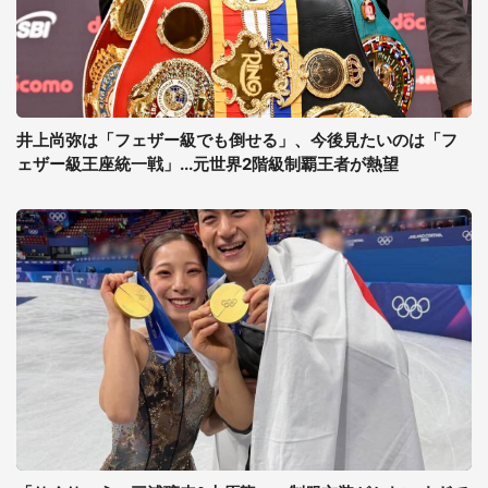
井上尚弥は「フェザー級でも倒せる」、今後見たいのは「フ
ェザー級王座統一戦」...元世界2階級制覇王者が熱望