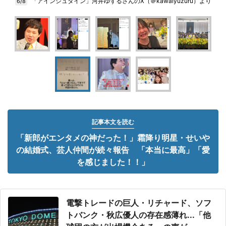
「アインシュタイン」河井ゆずるさんのX（＠kawaiyuzuru）より
6/8
記事本文を読む
「新郎がエンタメの神だった！」霜降り明星・せいや
の結婚式、芸人仲間が続々報告 「本当に最高」「愛
を感じました！！」
電撃トレードの巨人・リチャード、ソフ
トバンク・秋広優人の存在感薄れ...「他