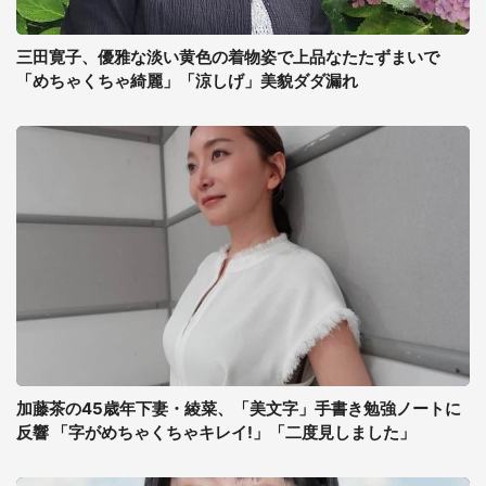
三田寛子、優雅な淡い黄色の着物姿で上品なたたずまいで
「めちゃくちゃ綺麗」「涼しげ」美貌ダダ漏れ
加藤茶の45歳年下妻・綾菜、「美文字」手書き勉強ノートに
反響 「字がめちゃくちゃキレイ!」「二度見しました」