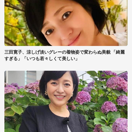
三田寛子、涼しげ淡いグレーの着物姿で変わらぬ美貌 「綺麗
すぎる」「いつも若々しくて美しい」