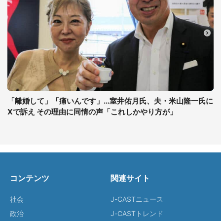
「離婚して」「痛いんです」...室井佑月氏、夫・米山隆一氏に
Xで訴え その理由に同情の声「これしかやり方が」
コンテンツ
関連サイト
社会
J-CASTニュース
政治
J-CASTトレンド