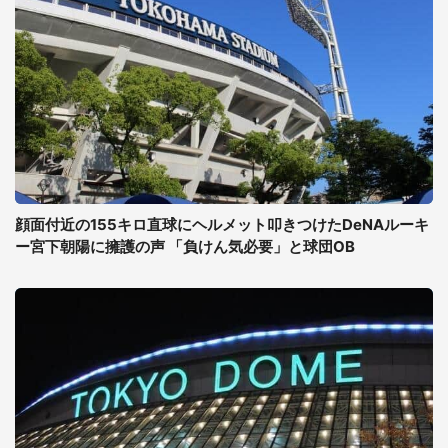
顔面付近の155キロ直球にヘルメット叩きつけたDeNAルーキ
ー宮下朝陽に擁護の声 「負けん気必要」と球団OB