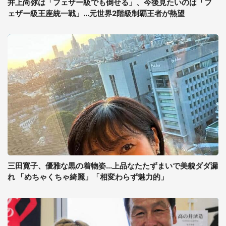
井上尚弥は「フェザー級でも倒せる」、今後見たいのは「フ
ェザー級王座統一戦」...元世界2階級制覇王者が熱望
三田寛子、優雅な黒の着物姿...上品なたたずまいで美貌ダダ漏
れ 「めちゃくちゃ綺麗」「相変わらず魅力的」