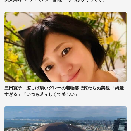
三田寛子、涼しげ淡いグレーの着物姿で変わらぬ美貌 「綺麗
すぎる」「いつも若々しくて美しい」