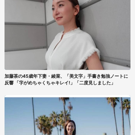
加藤茶の45歳年下妻・綾菜、「美文字」手書き勉強ノートに
反響 「字がめちゃくちゃキレイ!」「二度見しました」