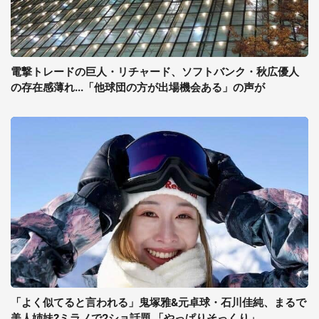
電撃トレードの巨人・リチャード、ソフトバンク・秋広優人
の存在感薄れ...「他球団の方が出場機会ある」の声が
「よく似てると言われる」鬼塚雅&元卓球・石川佳純、まるで
美人姉妹?ミラノで2ショ話題 「やっぱりそっくり」