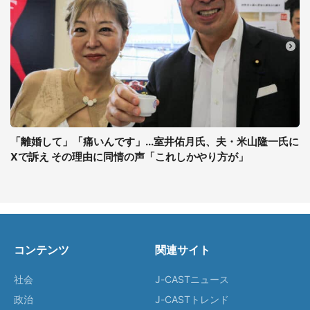
「離婚して」「痛いんです」...室井佑月氏、夫・米山隆一氏に
Xで訴え その理由に同情の声「これしかやり方が」
コンテンツ
関連サイト
社会
J-CASTニュース
政治
J-CASTトレンド