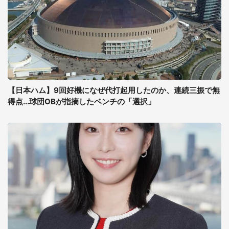
【日本ハム】9回好機になぜ代打起用したのか、連続三振で無
得点...球団OBが指摘したベンチの「選択」