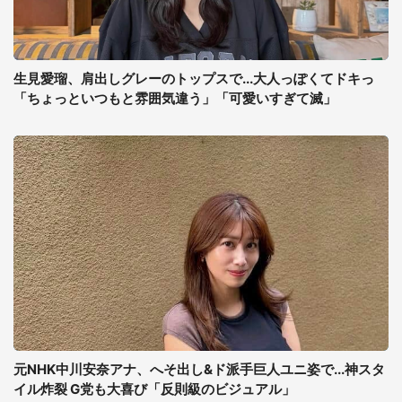
生見愛瑠、肩出しグレーのトップスで...大人っぽくてドキっ
「ちょっといつもと雰囲気違う」「可愛いすぎて滅」
元NHK中川安奈アナ、へそ出し&ド派手巨人ユニ姿で...神スタ
イル炸裂 G党も大喜び「反則級のビジュアル」