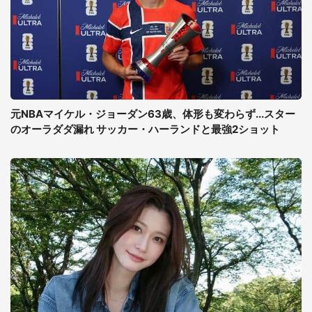
元NBAマイケル・ジョーダン63歳、体形も変わらず...スター
のオーラダダ漏れ サッカー・ハーランドと最強2ショット