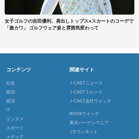
女子ゴルフの吉田優利、肩出しトップス×スカートのコーデで
「激カワ」 ゴルフウェア姿と雰囲気変わって
コンテンツ
関連サイト
社会
J-CASTニュース
政治
J-CASTトレンド
経済
J-CAST会社ウォッチ
IT
BOOKウォッチ
エンタメ
東京バーゲンマニア
スポーツ
Jタウンネット
メディア