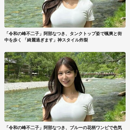
「令和の峰不二子」阿部なつき、タンクトップ姿で颯爽と街
中を歩く 「綺麗過ぎます」神スタイル炸裂
「令和の峰不二子」阿部なつき、ブルーの花柄ワンピで色気