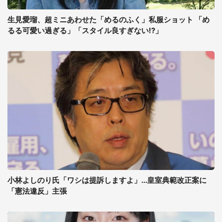
生見愛瑠、超ミニあわせた「めるのふく」私服ショット 「め
るる可愛い過ぎる」「スタイル良すぎない!?」
小林よしのり氏「ワシは提訴しますよ」...皇室典範改正案に
「憲法違反」主張