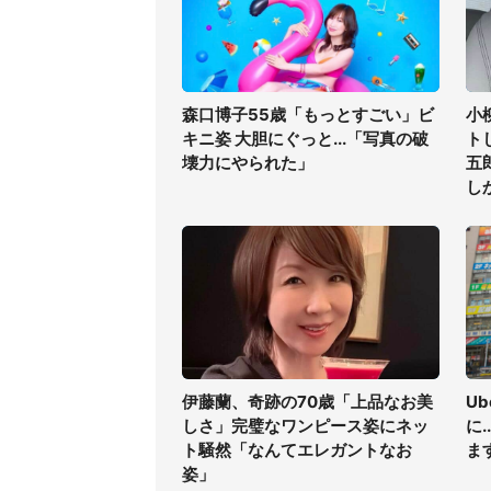
森口博子55歳「もっとすごい」ビ
小
キニ姿 大胆にぐっと...「写真の破
ト
壊力にやられた」
五
し
伊藤蘭、奇跡の70歳「上品なお美
U
しさ」完璧なワンピース姿にネッ
に
ト騒然「なんてエレガントなお
ま
姿」