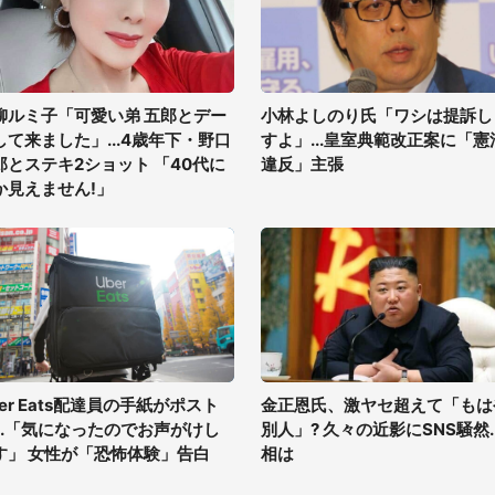
柳ルミ子「可愛い弟 五郎とデー
小林よしのり氏「ワシは提訴し
して来ました」...4歳年下・野口
すよ」...皇室典範改正案に「憲
郎とステキ2ショット 「40代に
違反」主張
か見えません!」
ber Eats配達員の手紙がポスト
金正恩氏、激ヤセ超えて「もは
...「気になったのでお声がけし
別人」? 久々の近影にSNS騒然..
す」 女性が「恐怖体験」告白
相は