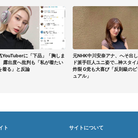
気YouTuberに「下品」「胸しま
元NHK中川安奈アナ、へそ出し
」 露出度へ批判も「私が着たい
ド派手巨人ユニ姿で...神スタイ
を着る」と反論
炸裂 G党も大喜び「反則級のビ
ュアル」
イト
サイトについて