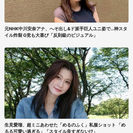
元NHK中川安奈アナ、へそ出し&ド派手巨人ユニ姿で...神スタ
イル炸裂 G党も大喜び「反則級のビジュアル」
生見愛瑠、超ミニあわせた「めるのふく」私服ショット 「め
るる可愛い過ぎる」「スタイル良すぎない!?」