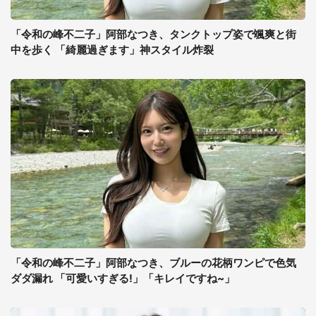
「令和の峰不二子」阿部なつき、タンクトップ姿で颯爽と街
中を歩く 「綺麗過ぎます」神スタイル炸裂
「令和の峰不二子」阿部なつき、ブルーの花柄ワンピで色気
ダダ漏れ 「可愛いすぎる!」「キレイですね~」