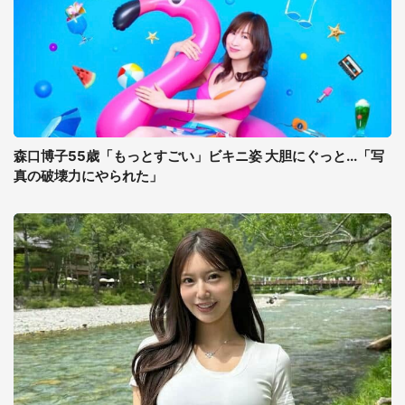
森口博子55歳「もっとすごい」ビキニ姿 大胆にぐっと...「写
真の破壊力にやられた」