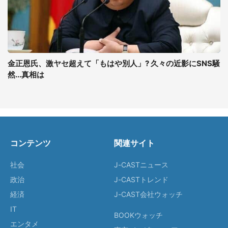
金正恩氏、激ヤセ超えて「もはや別人」? 久々の近影にSNS騒
然...真相は
コンテンツ
関連サイト
社会
J-CASTニュース
政治
J-CASTトレンド
経済
J-CAST会社ウォッチ
IT
BOOKウォッチ
エンタメ