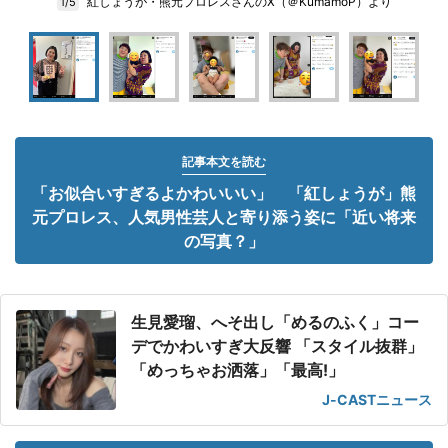
紅しょうが・熊元プロレスさんのX（＠KumamoP）より
1/5
記事本文を読む
「お似合いすぎるよかわいいい」 「紅しょうが」熊
元プロレス、人気男性芸人と寄り添う姿に「近い将来
の写真？」
生見愛瑠、へそ出し「めるのふく」コー
デでかわいすぎ大反響 「スタイル抜群」
「めっちゃお洒落」「最高!」
J-CASTニュース