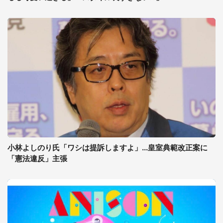
小林よしのり氏「ワシは提訴しますよ」...皇室典範改正案に
「憲法違反」主張