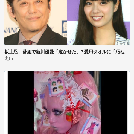
坂上忍、番組で新川優愛「泣かせた」? 愛用タオルに「汚ね
え!」