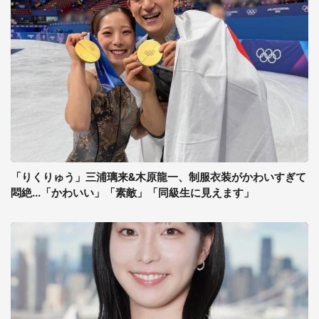
「りくりゅう」三浦璃来&木原龍一、制服衣装がかわいすぎて
悶絶...「かわいい」「素敵」「同級生に見えます」