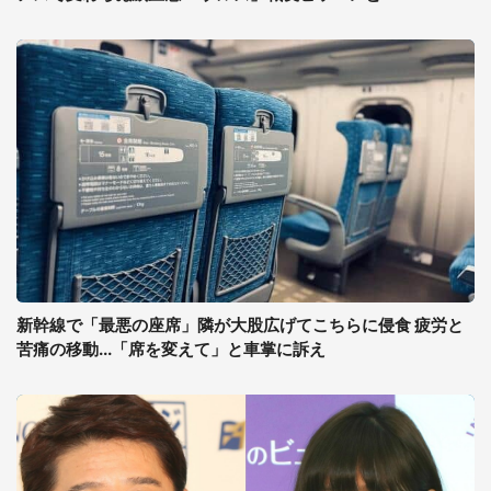
新幹線で「最悪の座席」隣が大股広げてこちらに侵食 疲労と
苦痛の移動...「席を変えて」と車掌に訴え