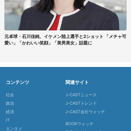
元卓球・石川佳純、イケメン陸上選手と2ショット 「メチャ可
愛い」「かわいい笑顔」「美男美女」話題に
コンテンツ
関連サイト
社会
J-CASTニュース
政治
J-CASTトレンド
経済
J-CAST会社ウォッチ
IT
BOOKウォッチ
エンタメ