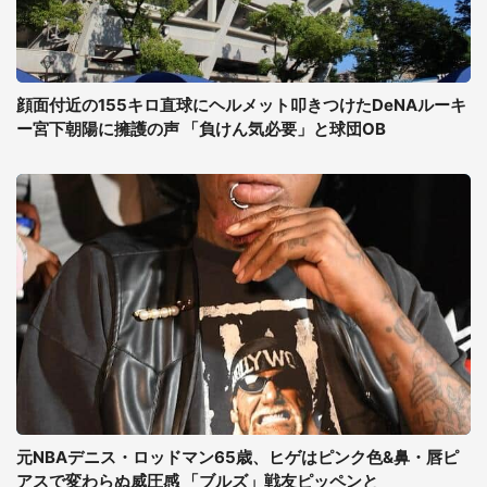
顔面付近の155キロ直球にヘルメット叩きつけたDeNAルーキ
ー宮下朝陽に擁護の声 「負けん気必要」と球団OB
元NBAデニス・ロッドマン65歳、ヒゲはピンク色&鼻・唇ピ
アスで変わらぬ威圧感 「ブルズ」戦友ピッペンと