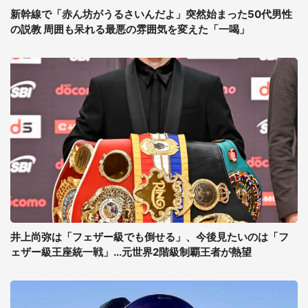
新幹線で「赤ん坊がうるさいんだよ」突然始まった50代男性
の説教 周囲も呆れる最悪の雰囲気を変えた「一喝」
井上尚弥は「フェザー級でも倒せる」、今後見たいのは「フ
ェザー級王座統一戦」...元世界2階級制覇王者が熱望