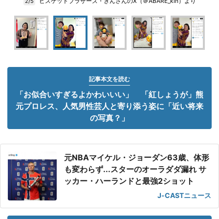
ビスケットブラザーズ・きんさんのX（＠ABARE_kin）より
2/5
記事本文を読む
「お似合いすぎるよかわいいい」 「紅しょうが」熊
元プロレス、人気男性芸人と寄り添う姿に「近い将来
の写真？」
元NBAマイケル・ジョーダン63歳、体形
も変わらず...スターのオーラダダ漏れ サ
ッカー・ハーランドと最強2ショット
J-CASTニュース