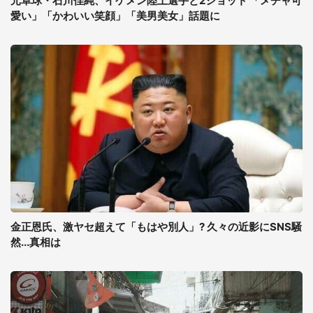
元卓球・石川佳純、イケメン陸上選手と2ショット 「メチャ可
愛い」「かわいい笑顔」「美男美女」話題に
金正恩氏、激ヤセ超えて「もはや別人」? 久々の近影にSNS騒
然...真相は