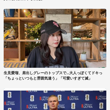
生見愛瑠、肩出しグレーのトップスで...大人っぽくてドキっ
「ちょっといつもと雰囲気違う」「可愛いすぎて滅」