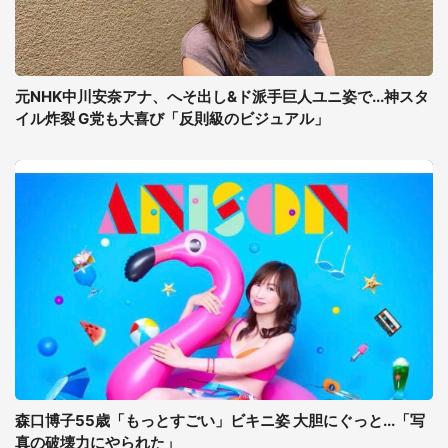
元NHK中川安奈アナ、へそ出し&ド派手巨人ユニ姿で...神スタ
イル炸裂 G党も大喜び「反則級のビジュアル」
森口博子55歳「もっとすごい」ビキニ姿 大胆にぐっと...「写
真の破壊力にやられた」