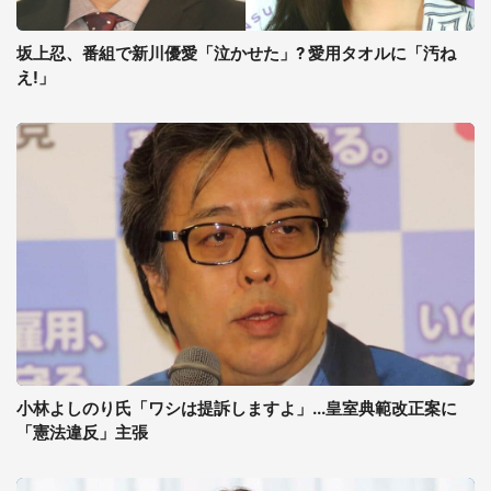
坂上忍、番組で新川優愛「泣かせた」? 愛用タオルに「汚ね
え!」
小林よしのり氏「ワシは提訴しますよ」...皇室典範改正案に
「憲法違反」主張