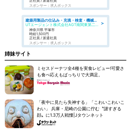
正社員 / 派遣社員
スポンサー：求人ボックス
建築用製品の仕込み・充填・検査・機械操作/寮完備/日払い/工場・製造
＞
UTエージェント株式会社AGT南関東第二CU
神奈川県 平塚市
時給1,500円
正社員 / 派遣社員
スポンサー：求人ボックス
姉妹サイト
ミセスドーナツ全4種を実食レビュー!可愛さ
も食べ応えもばっちりで大満足。
「夜中に見たら失神する」「こわいこわいこ
わい」 兵庫・尼崎の公園に佇む〝謎すぎる
顔〟に1.3万人戦慄|Jタウンネット