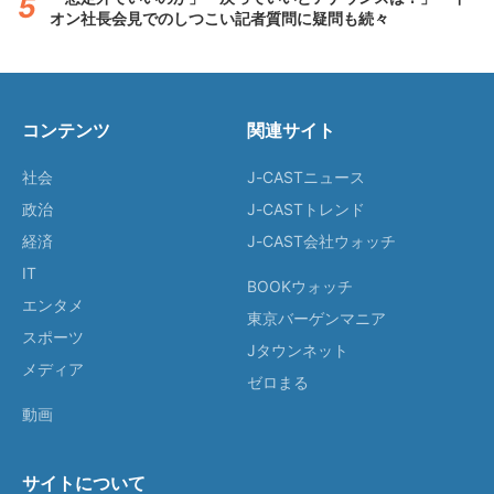
オン社長会見でのしつこい記者質問に疑問も続々
コンテンツ
関連サイト
社会
J-CASTニュース
政治
J-CASTトレンド
経済
J-CAST会社ウォッチ
IT
BOOKウォッチ
エンタメ
東京バーゲンマニア
スポーツ
Jタウンネット
メディア
ゼロまる
動画
サイトについて