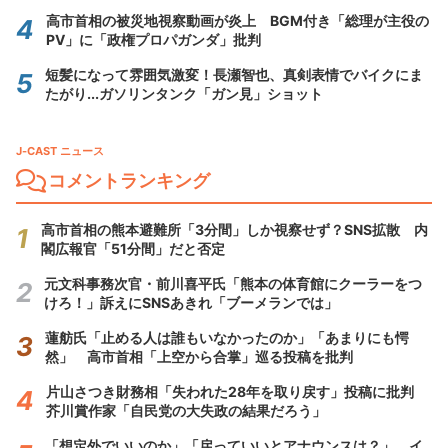
高市首相の被災地視察動画が炎上 BGM付き「総理が主役の
PV」に「政権プロパガンダ」批判
短髪になって雰囲気激変！長瀬智也、真剣表情でバイクにま
たがり...ガソリンタンク「ガン見」ショット
J-CAST ニュース
コメントランキング
高市首相の熊本避難所「3分間」しか視察せず？SNS拡散 内
閣広報官「51分間」だと否定
元文科事務次官・前川喜平氏「熊本の体育館にクーラーをつ
けろ！」訴えにSNSあきれ「ブーメランでは」
蓮舫氏「止める人は誰もいなかったのか」「あまりにも愕
然」 高市首相「上空から合掌」巡る投稿を批判
片山さつき財務相「失われた28年を取り戻す」投稿に批判
芥川賞作家「自民党の大失政の結果だろう」
「想定外でいいのか」「戻っていいとアナウンスは？」 イ