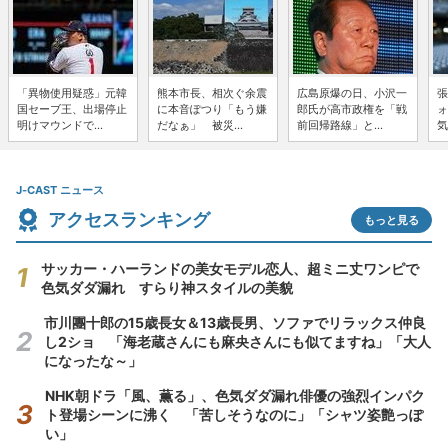
「異物使用疑惑」元韓
熊本市長、相次ぐ余震
広島原爆の日、小沢一
張
国セーブ王、出場停止
に本音ぽつり「もう嫌
郎氏が高市政権を「戦
ォ
明けマウンドで...
だなぁ」 被災...
前回帰路線」と...
気
J-CAST ニュース
アクセスランキング
もっと見る
サッカー・ハーランドの美女モデル恋人、超ミニ丈ワンピで
色気ダダ漏れ すらり神スタイルの美貌
市川團十郎の15歳長女＆13歳長男、ソファでリラックス仲良
し2ショ 「海老蔵さんにも麻央さんにも似てますね」「大人
になったな～」
NHK朝ドラ「風、薫る」、色気ダダ漏れ俳優の強烈インパク
ト登場シーンに沸く 「苦しそうなのに」「シャツ姿艶っぽ
い」