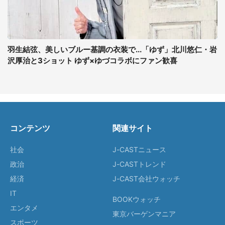
羽生結弦、美しいブルー基調の衣装で...「ゆず」北川悠仁・岩
沢厚治と3ショット ゆず×ゆづコラボにファン歓喜
コンテンツ
関連サイト
社会
J-CASTニュース
政治
J-CASTトレンド
経済
J-CAST会社ウォッチ
IT
BOOKウォッチ
エンタメ
東京バーゲンマニア
スポーツ