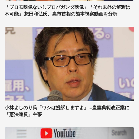
「プロモ映像ないしプロパガンダ映像」「それ以外の解釈は
不可能」 想田和弘氏、高市首相の熊本視察動画を分析
小林よしのり氏「ワシは提訴しますよ」...皇室典範改正案に
「憲法違反」主張