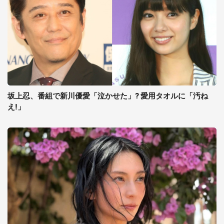
坂上忍、番組で新川優愛「泣かせた」? 愛用タオルに「汚ね
え!」