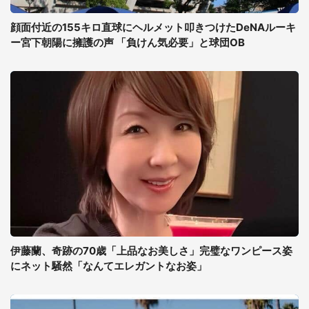
顔面付近の155キロ直球にヘルメット叩きつけたDeNAルーキ
ー宮下朝陽に擁護の声 「負けん気必要」と球団OB
伊藤蘭、奇跡の70歳「上品なお美しさ」完璧なワンピース姿
にネット騒然「なんてエレガントなお姿」