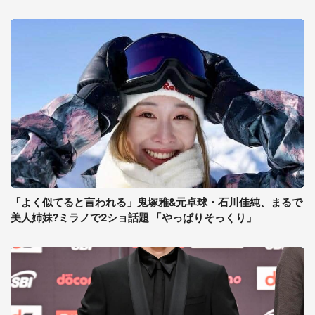
「よく似てると言われる」鬼塚雅&元卓球・石川佳純、まるで
美人姉妹?ミラノで2ショ話題 「やっぱりそっくり」