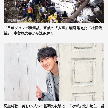
「日航ジャンボ機事故」直後の「人事」暗闘 消えた「社長候
補」...中曽根文書から読み解く
羽生結弦、美しいブルー基調の衣装で...「ゆず」北川悠仁・岩