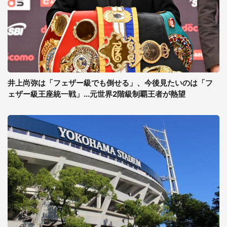
井上尚弥は「フェザー級でも倒せる」、今後見たいのは「フ
ェザー級王座統一戦」...元世界2階級制覇王者が熱望