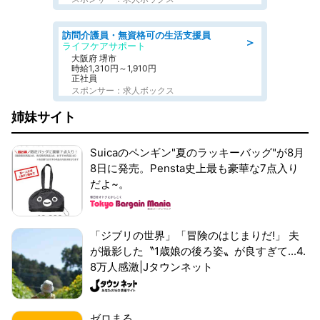
訪問介護員・無資格可の生活支援員
＞
ライフケアサポート
大阪府 堺市
時給1,310円～1,910円
正社員
スポンサー：求人ボックス
姉妹サイト
Suicaのペンギン"夏のラッキーバッグ"が8月
8日に発売。Pensta史上最も豪華な7点入り
だよ~。
「ジブリの世界」「冒険のはじまりだ!」 夫
が撮影した〝1歳娘の後ろ姿〟が良すぎて...4.
8万人感激|Jタウンネット
ゼロまる