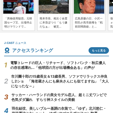
「異物使用疑惑」元韓
熊本市長、相次ぐ余震
広島原爆の日、小沢一
張
国セーブ王、出場停止
に本音ぽつり「もう嫌
郎氏が高市政権を「戦
ォ
明けマウンドで...
だなぁ」 被災...
前回帰路線」と...
気
J-CAST ニュース
アクセスランキング
もっと見る
電撃トレードの巨人・リチャード、ソフトバンク・秋広優人
の存在感薄れ...「他球団の方が出場機会ある」の声が
市川團十郎の15歳長女＆13歳長男、ソファでリラックス仲良
し2ショ 「海老蔵さんにも麻央さんにも似てますね」「大人
になったな～」
サッカー・ハーランドの美女モデル恋人、超ミニ丈ワンピで
色気ダダ漏れ すらり神スタイルの美貌
羽生結弦、美しいブルー基調の衣装で...「ゆず」北川悠仁・