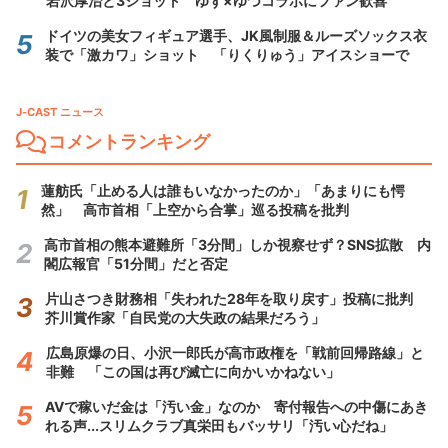
岩沢厚治と3ショット ゆず×ゆづコラボにファン歓喜
ドイツの美女フィギュア選手、JK風制服＆ルーズソックス衣
装で「激カワ」ショット 「りくりゅう」アイスショーで
J-CAST ニュース
コメントランキング
蓮舫氏「止める人は誰もいなかったのか」「あまりにも愕
然」 高市首相「上空から合掌」巡る投稿を批判
高市首相の熊本避難所「3分間」しか視察せず？SNS拡散 内
閣広報官「51分間」だと否定
片山さつき財務相「失われた28年を取り戻す」投稿に批判
芥川賞作家「自民党の大失政の結果だろう」
広島原爆の日、小沢一郎氏が高市政権を「戦前回帰路線」と
非難 「この国は再び滅亡に向かいかねない」
AVで稼いだ金は「汚い金」なのか 寄付報告への中傷にあき
れる声...スリムクラブ真栄田もバッサリ「汚い心だね」