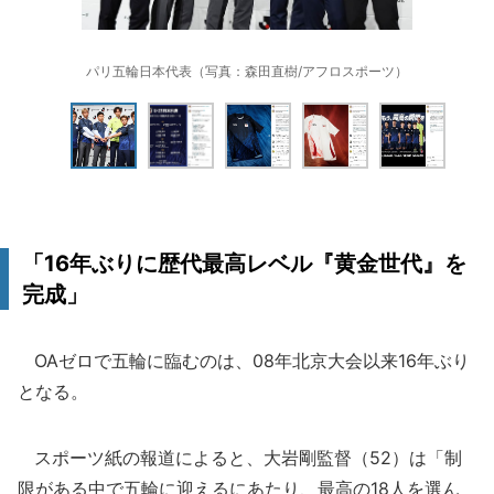
パリ五輪日本代表（写真：森田直樹/アフロスポーツ）
「16年ぶりに歴代最高レベル『黄金世代』を
完成」
OAゼロで五輪に臨むのは、08年北京大会以来16年ぶり
となる。
スポーツ紙の報道によると、大岩剛監督（52）は「制
限がある中で五輪に迎えるにあたり、最高の18人を選ん