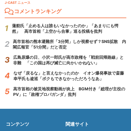
J-CAST ニュース
コメントランキング
蓮舫氏「止める人は誰もいなかったのか」「あまりにも愕
然」 高市首相「上空から合掌」巡る投稿を批判
高市首相の熊本避難所「3分間」しか視察せず？SNS拡散 内
閣広報官「51分間」だと否定
広島原爆の日、小沢一郎氏が高市政権を「戦前回帰路線」と
非難 「この国は再び滅亡に向かいかねない」
なぜ「戻るな」と言えなかったのか イオン爆発事故で斎藤
幸平氏も逡巡「ボクもできなかっただろうなあ」
高市首相の被災地視察動画が炎上 BGM付き「総理が主役の
PV」に「政権プロパガンダ」批判
コンテンツ
関連サイト