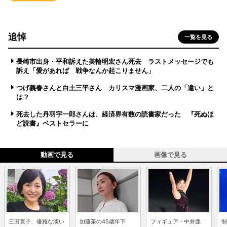
追悼
一覧を見る
長崎市出身・平和訴えた美輪明宏さん死去 ラストメッセージでも
訴え「愛があれば 戦争なんか起こりません」
つげ義春さんと白土三平さん カリスマ漫画家、二人の「違い」と
は？
死去した丹羽宇一郎さんは、経済界有数の読書家だった 『死ぬほ
ど読書』ベストセラーに
動画で見る
画像で見る
三田寛子、優雅な淡い
加藤茶の45歳年下
フィギュア・中井亜
制