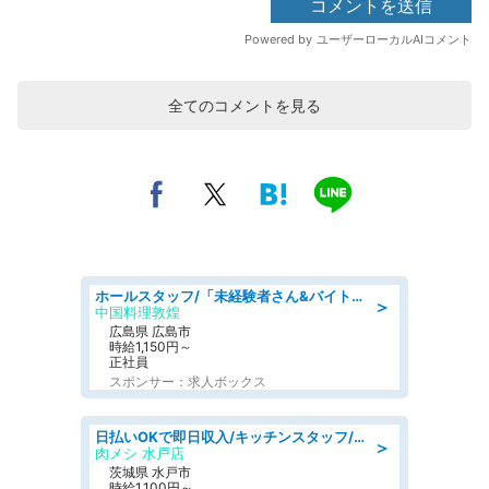
全てのコメントを見る
ホールスタッフ/「未経験者さん&バイトデビューも大歓迎」残業ほぼなし×1日3時間〜勤務OK!フォロー体制も充実/広島県/広島市南区
＞
中国料理敦煌
広島県 広島市
時給1,150円～
正社員
スポンサー：求人ボックス
日払いOKで即日収入/キッチンスタッフ/「原付免許必須」デリバリー業務など、自己成長可能な幅広い仕事に挑戦!髪型自由&ピアス・ネイルOK/茨城県/水戸市
＞
肉メシ 水戸店
茨城県 水戸市
時給1,100円～