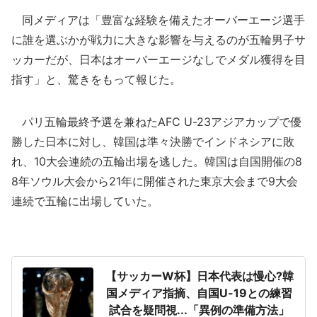
同メディアは「豊富な経験を備えたオーバーエージ選手
に誰を選ぶかが戦力に大きな影響を与えるのが五輪男子サ
ッカーだが、日本はオーバーエージなしでメダル獲得を目
指す」と、驚きをもって報じた。
パリ五輪最終予選を兼ねたAFC U-23アジアカップで優
勝した日本に対し、韓国は準々決勝でインドネシアに敗
れ、10大会連続の五輪出場を逃した。韓国は自国開催の8
8年ソウル大会から21年に開催された東京大会まで9大会
連続で五輪に出場していた。
【サッカーW杯】日本代表は慢心?韓
国メディア指摘、自国U-19との練習
試合を疑問視...「異例の準備方法」