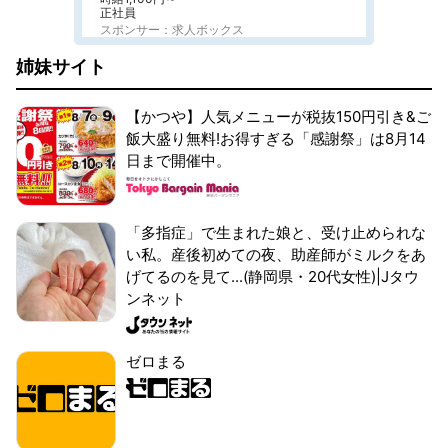
正社員
スポンサー：求人ボックス
姉妹サイト
【かつや】人気メニューが税抜150円引き&ご
飯大盛り無料!お得すぎる「感謝祭」は8月14
日まで開催中。
「多指症」で生まれた娘と、受け止められな
い私。産後初めての夜、助産師がミルクをあ
げてるのを見て...(静岡県・20代女性)|Jタウ
ンネット
ゼロまる