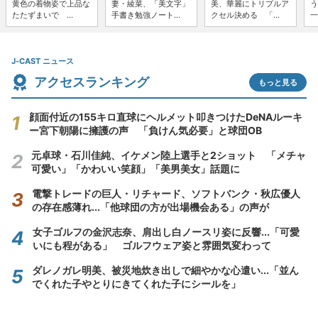
黄色の着物姿で上品な
妻・綾菜、「美文字」
美、華麗にトリプルア
う
たたずまいで ...
手書き勉強ノート...
クセル決める 「...
一
J-CAST ニュース
アクセスランキング
もっと見る
顔面付近の155キロ直球にヘルメット叩きつけたDeNAルーキ
ー宮下朝陽に擁護の声 「負けん気必要」と球団OB
元卓球・石川佳純、イケメン陸上選手と2ショット 「メチャ
可愛い」「かわいい笑顔」「美男美女」話題に
電撃トレードの巨人・リチャード、ソフトバンク・秋広優人
の存在感薄れ...「他球団の方が出場機会ある」の声が
女子ゴルフの金沢志奈、肩出し白ノースリ姿に反響...「可愛
いにも程がある」 ゴルフウェア姿と雰囲気変わって
ダレノガレ明美、被災地炊き出しで細やかな心遣い...「並ん
でくれた子やとりにきてくれた子にシールを」