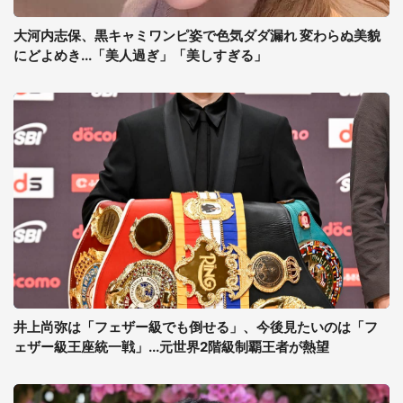
大河内志保、黒キャミワンピ姿で色気ダダ漏れ 変わらぬ美貌
にどよめき...「美人過ぎ」「美しすぎる」
井上尚弥は「フェザー級でも倒せる」、今後見たいのは「フ
ェザー級王座統一戦」...元世界2階級制覇王者が熱望