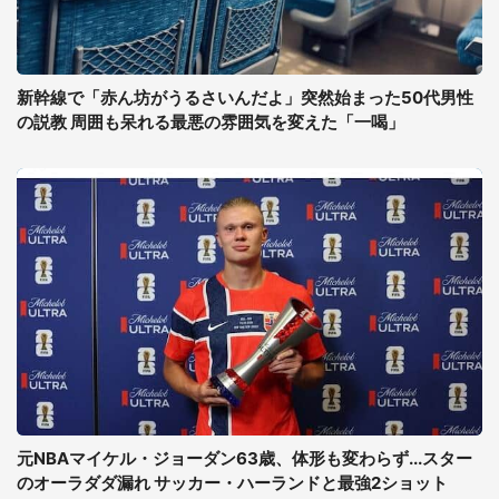
新幹線で「赤ん坊がうるさいんだよ」突然始まった50代男性
の説教 周囲も呆れる最悪の雰囲気を変えた「一喝」
元NBAマイケル・ジョーダン63歳、体形も変わらず...スター
のオーラダダ漏れ サッカー・ハーランドと最強2ショット