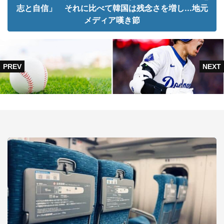
志と自信」 それに比べて韓国は残念さを増し...地元
メディア嘆き節