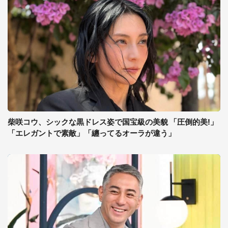
柴咲コウ、シックな黒ドレス姿で国宝級の美貌 「圧倒的美!」
「エレガントで素敵」「纏ってるオーラが違う」