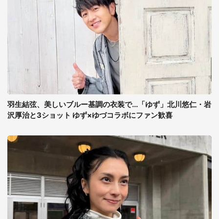
羽生結弦、美しいブルー基調の衣装で...「ゆず」北川悠仁・岩
沢厚治と3ショット ゆず×ゆづコラボにファン歓喜