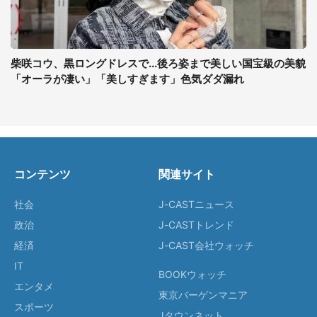
柴咲コウ、黒ロングドレスで...後ろ姿まで美しい国宝級の美貌
「オーラが凄い」「美しすぎます」色気ダダ漏れ
コンテンツ
関連サイト
社会
J-CASTニュース
政治
J-CASTトレンド
経済
J-CAST会社ウォッチ
IT
BOOKウォッチ
エンタメ
東京バーゲンマニア
スポーツ
Jタウンネット