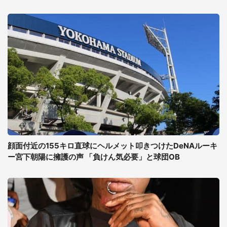
顔面付近の155キロ直球にヘルメット叩きつけたDeNAルーキ
ー宮下朝陽に擁護の声 「負けん気必要」と球団OB