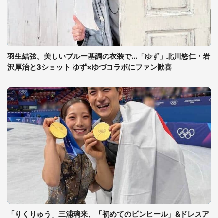
羽生結弦、美しいブルー基調の衣装で...「ゆず」北川悠仁・岩
沢厚治と3ショット ゆず×ゆづコラボにファン歓喜
「りくりゅう」三浦璃来、「初めてのピンヒール」&ドレスア