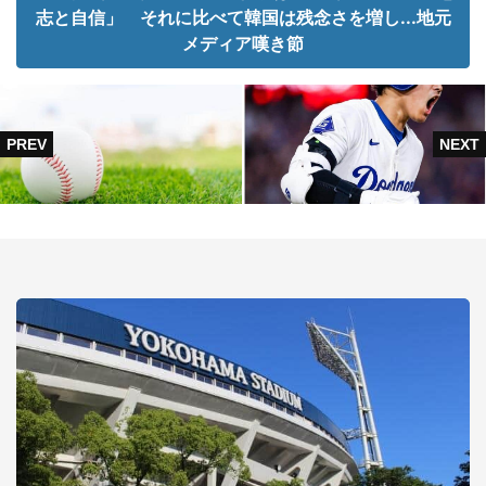
志と自信」 それに比べて韓国は残念さを増し...地元
メディア嘆き節