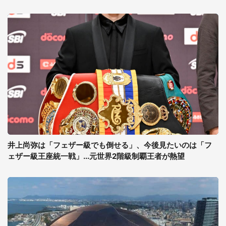
井上尚弥は「フェザー級でも倒せる」、今後見たいのは「フ
ェザー級王座統一戦」...元世界2階級制覇王者が熱望