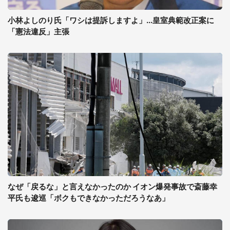
小林よしのり氏「ワシは提訴しますよ」...皇室典範改正案に
「憲法違反」主張
なぜ「戻るな」と言えなかったのか イオン爆発事故で斎藤幸
平氏も逡巡「ボクもできなかっただろうなあ」