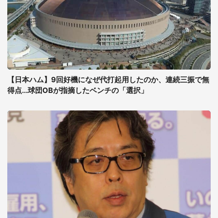
【日本ハム】9回好機になぜ代打起用したのか、連続三振で無
得点...球団OBが指摘したベンチの「選択」