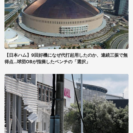
【日本ハム】9回好機になぜ代打起用したのか、連続三振で無
得点...球団OBが指摘したベンチの「選択」