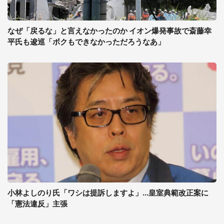
なぜ「戻るな」と言えなかったのか イオン爆発事故で斎藤幸
平氏も逡巡「ボクもできなかっただろうなあ」
小林よしのり氏「ワシは提訴しますよ」...皇室典範改正案に
「憲法違反」主張