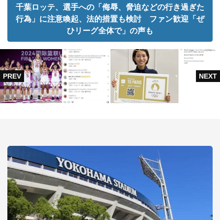
千葉ロッテ、選手への「侮辱、脅迫などの行き過ぎた
行為」に注意喚起、法的措置も検討 ファン歓迎「ぜ
ひリーグ全体で」の声も