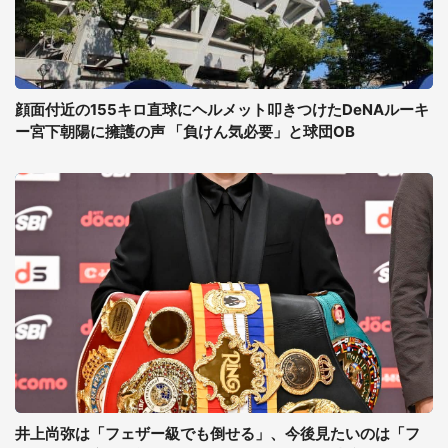
顔面付近の155キロ直球にヘルメット叩きつけたDeNAルーキ
ー宮下朝陽に擁護の声 「負けん気必要」と球団OB
井上尚弥は「フェザー級でも倒せる」、今後見たいのは「フ