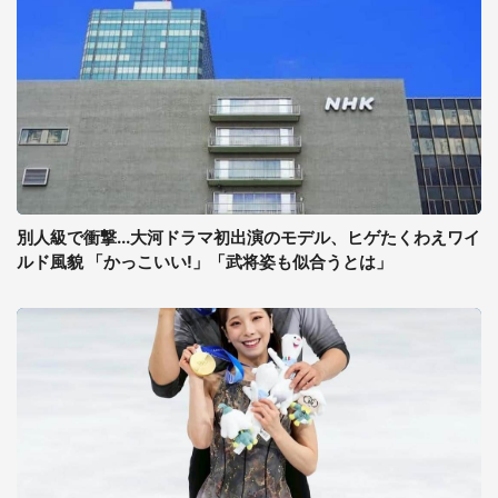
別人級で衝撃...大河ドラマ初出演のモデル、ヒゲたくわえワイ
ルド風貌 「かっこいい!」「武将姿も似合うとは」