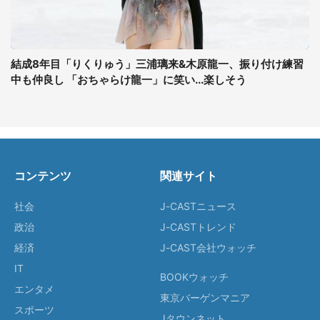
結成8年目「りくりゅう」三浦璃来&木原龍一、振り付け練習
中も仲良し 「おちゃらけ龍一」に笑い...楽しそう
コンテンツ
関連サイト
社会
J-CASTニュース
政治
J-CASTトレンド
経済
J-CAST会社ウォッチ
IT
BOOKウォッチ
エンタメ
東京バーゲンマニア
スポーツ
Jタウンネット