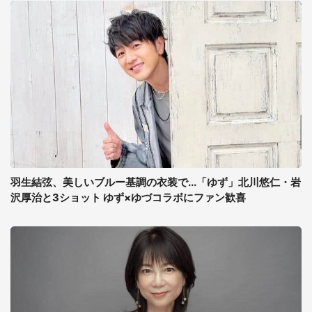
羽生結弦、美しいブルー基調の衣装で...「ゆず」北川悠仁・岩
沢厚治と3ショット ゆず×ゆづコラボにファン歓喜