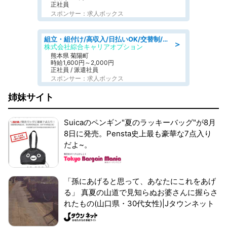
正社員
スポンサー：求人ボックス
組立・組付け/高収入/日払いOK/交替制/20・30・40代活躍中/製造 工場
＞
株式会社綜合キャリアオプション
熊本県 菊陽町
時給1,600円～2,000円
正社員 / 派遣社員
スポンサー：求人ボックス
姉妹サイト
Suicaのペンギン"夏のラッキーバッグ"が8月
8日に発売。Pensta史上最も豪華な7点入り
だよ~。
「孫にあげると思って、あなたにこれをあげ
る」 真夏の山道で見知らぬお婆さんに握らさ
れたもの(山口県・30代女性)|Jタウンネット