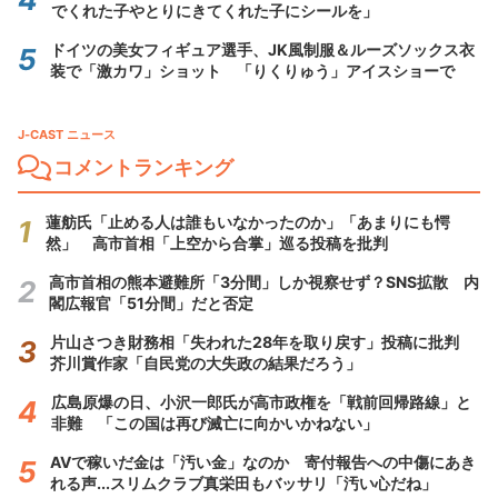
でくれた子やとりにきてくれた子にシールを」
ドイツの美女フィギュア選手、JK風制服＆ルーズソックス衣
装で「激カワ」ショット 「りくりゅう」アイスショーで
J-CAST ニュース
コメントランキング
蓮舫氏「止める人は誰もいなかったのか」「あまりにも愕
然」 高市首相「上空から合掌」巡る投稿を批判
高市首相の熊本避難所「3分間」しか視察せず？SNS拡散 内
閣広報官「51分間」だと否定
片山さつき財務相「失われた28年を取り戻す」投稿に批判
芥川賞作家「自民党の大失政の結果だろう」
広島原爆の日、小沢一郎氏が高市政権を「戦前回帰路線」と
非難 「この国は再び滅亡に向かいかねない」
AVで稼いだ金は「汚い金」なのか 寄付報告への中傷にあき
れる声...スリムクラブ真栄田もバッサリ「汚い心だね」