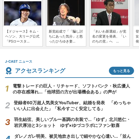
【ドジャース】キム・
新党結成で「「騙し討
「れいわ新選組」が党
登
ヘソン、大リーグ公式
ちにあった気分」と怒
名の変更を発表、「い
女
「PSロースタ...
ったひろゆき妻...
のちの党」へ ...
発
J-CAST ニュース
アクセスランキング
もっと見る
電撃トレードの巨人・リチャード、ソフトバンク・秋広優人
の存在感薄れ...「他球団の方が出場機会ある」の声が
登録者60万超人気美女YouTuber、結婚を発表 「めっちゃ
いい人に出会えた」「私今すごく安定してる」
羽生結弦、美しいブルー基調の衣装で...「ゆず」北川悠仁・
岩沢厚治と3ショット ゆず×ゆづコラボにファン歓喜
ダレノガレ明美、被災地炊き出しで細やかな心遣い...「並ん