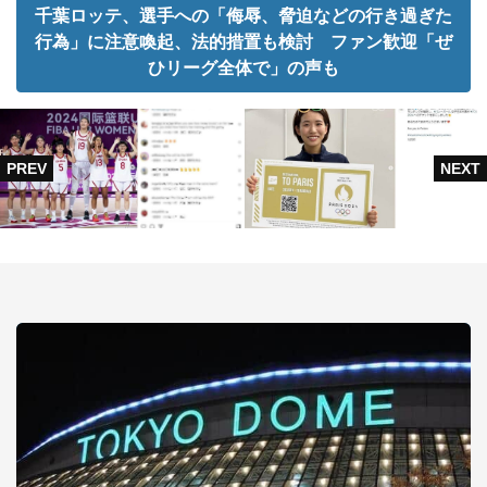
千葉ロッテ、選手への「侮辱、脅迫などの行き過ぎた
行為」に注意喚起、法的措置も検討 ファン歓迎「ぜ
ひリーグ全体で」の声も