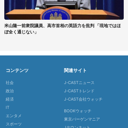
米山隆一前衆院議員、高市首相の英語力を批判 「現地ではほ
ぼ全く通じない」
コンテンツ
関連サイト
社会
J-CASTニュース
政治
J-CASTトレンド
経済
J-CAST会社ウォッチ
IT
BOOKウォッチ
エンタメ
東京バーゲンマニア
スポーツ
Jタウンネット