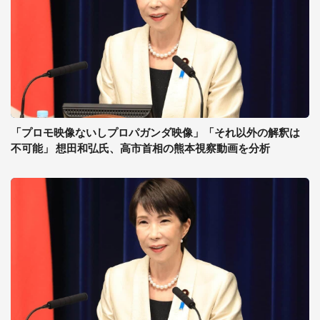
「プロモ映像ないしプロパガンダ映像」「それ以外の解釈は
不可能」 想田和弘氏、高市首相の熊本視察動画を分析