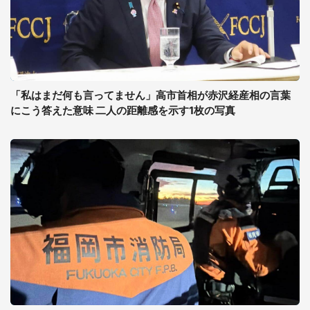
「私はまだ何も言ってません」高市首相が赤沢経産相の言葉
にこう答えた意味 二人の距離感を示す1枚の写真