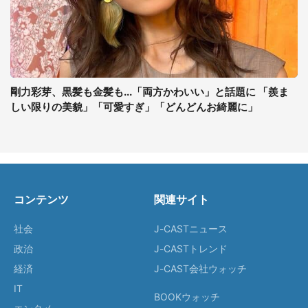
剛力彩芽、黒髪も金髪も...「両方かわいい」と話題に 「羨ま
しい限りの美貌」「可愛すぎ」「どんどんお綺麗に」
コンテンツ
関連サイト
社会
J-CASTニュース
政治
J-CASTトレンド
経済
J-CAST会社ウォッチ
IT
BOOKウォッチ