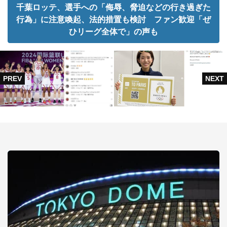
千葉ロッテ、選手への「侮辱、脅迫などの行き過ぎた
行為」に注意喚起、法的措置も検討 ファン歓迎「ぜ
ひリーグ全体で」の声も