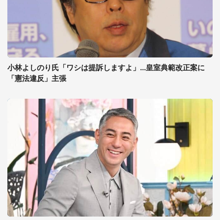
小林よしのり氏「ワシは提訴しますよ」...皇室典範改正案に
「憲法違反」主張