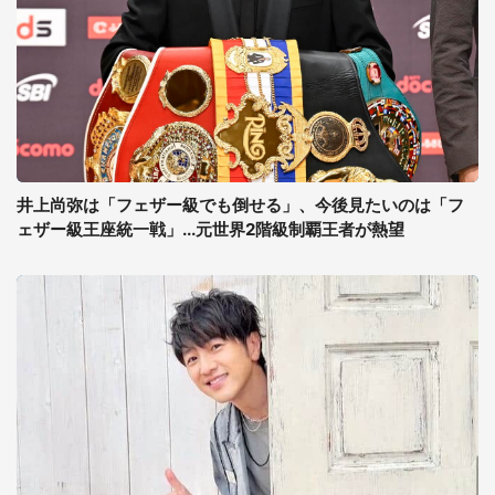
井上尚弥は「フェザー級でも倒せる」、今後見たいのは「フ
ェザー級王座統一戦」...元世界2階級制覇王者が熱望