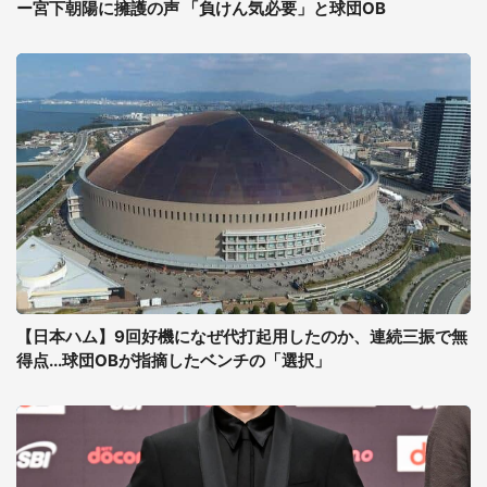
ー宮下朝陽に擁護の声 「負けん気必要」と球団OB
【日本ハム】9回好機になぜ代打起用したのか、連続三振で無
得点...球団OBが指摘したベンチの「選択」