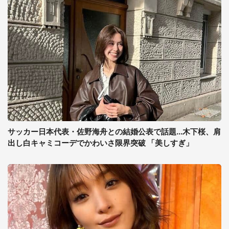
サッカー日本代表・佐野海舟との結婚公表で話題...木下桜、肩
出し白キャミコーデでかわいさ限界突破 「美しすぎ」