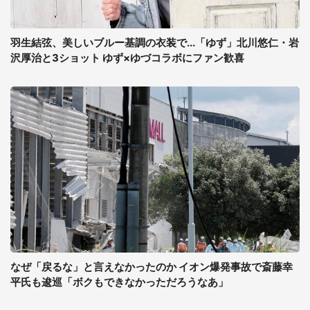
羽生結弦、美しいブルー基調の衣装で...「ゆず」北川悠仁・岩
沢厚治と3ショット ゆず×ゆづコラボにファン歓喜
なぜ「戻るな」と言えなかったのか イオン爆発事故で斎藤幸
平氏も逡巡「ボクもできなかっただろうなあ」