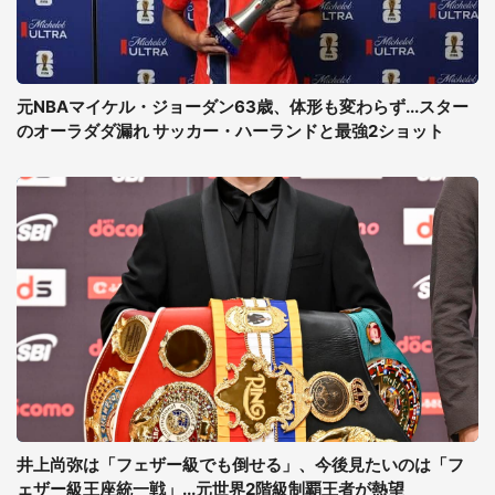
元NBAマイケル・ジョーダン63歳、体形も変わらず...スター
のオーラダダ漏れ サッカー・ハーランドと最強2ショット
井上尚弥は「フェザー級でも倒せる」、今後見たいのは「フ
ェザー級王座統一戦」...元世界2階級制覇王者が熱望