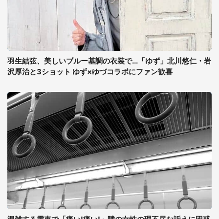
羽生結弦、美しいブルー基調の衣装で...「ゆず」北川悠仁・岩
沢厚治と3ショット ゆず×ゆづコラボにファン歓喜