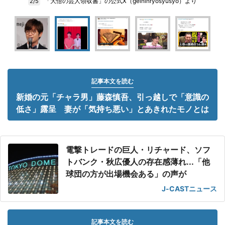
「大悟の芸人領収書」の公式X（geininryosyusyo）より
2/5
記事本文を読む
新婚の元「チャラ男」藤森慎吾、引っ越しで「意識の
低さ」露呈 妻が「気持ち悪い」とあきれたモノとは
電撃トレードの巨人・リチャード、ソフ
トバンク・秋広優人の存在感薄れ...「他
球団の方が出場機会ある」の声が
J-CASTニュース
記事本文を読む