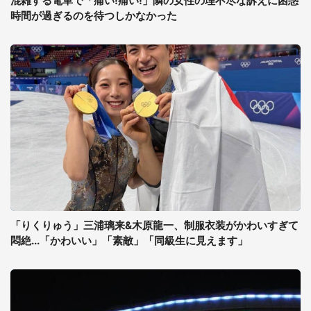
混雑する電車で「痛い!痛い!」隣の女性の理不尽な訴えに困惑
時間が過ぎるのを待つしかなかった
「りくりゅう」三浦璃来&木原龍一、制服衣装がかわいすぎて
悶絶...「かわいい」「素敵」「同級生に見えます」