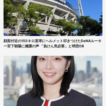
顔面付近の155キロ直球にヘルメット叩きつけたDeNAルーキ
ー宮下朝陽に擁護の声 「負けん気必要」と球団OB