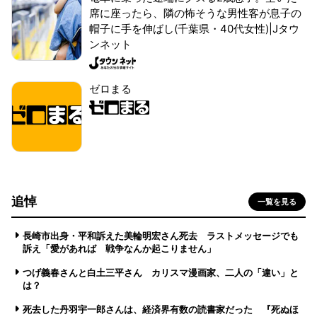
席に座ったら、隣の怖そうな男性客が息子の
帽子に手を伸ばし(千葉県・40代女性)|Jタウ
ンネット
ゼロまる
追悼
一覧を見る
長崎市出身・平和訴えた美輪明宏さん死去 ラストメッセージでも
訴え「愛があれば 戦争なんか起こりません」
つげ義春さんと白土三平さん カリスマ漫画家、二人の「違い」と
は？
死去した丹羽宇一郎さんは、経済界有数の読書家だった 『死ぬほ