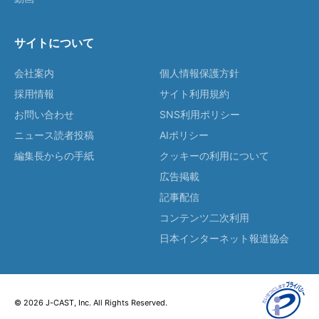
サイトについて
会社案内
個人情報保護方針
採用情報
サイト利用規約
お問い合わせ
SNS利用ポリシー
ニュース読者投稿
AIポリシー
編集長からの手紙
クッキーの利用について
広告掲載
記事配信
コンテンツ二次利用
日本インターネット報道協会
© 2026 J-CAST, Inc. All Rights Reserved.