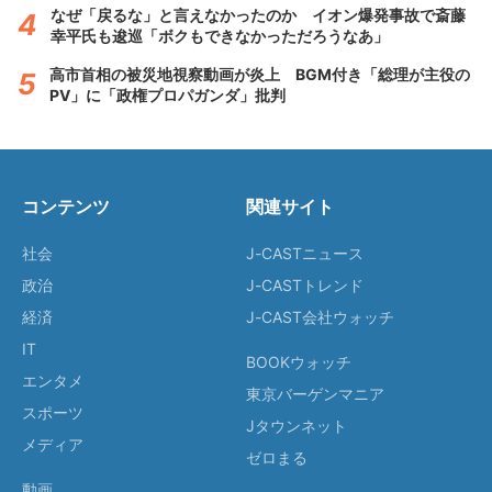
なぜ「戻るな」と言えなかったのか イオン爆発事故で斎藤
幸平氏も逡巡「ボクもできなかっただろうなあ」
高市首相の被災地視察動画が炎上 BGM付き「総理が主役の
PV」に「政権プロパガンダ」批判
コンテンツ
関連サイト
社会
J-CASTニュース
政治
J-CASTトレンド
経済
J-CAST会社ウォッチ
IT
BOOKウォッチ
エンタメ
東京バーゲンマニア
スポーツ
Jタウンネット
メディア
ゼロまる
動画