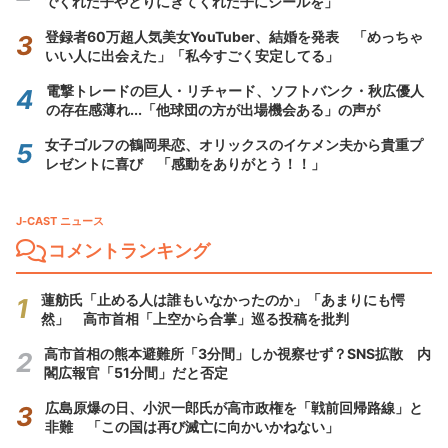
でくれた子やとりにきてくれた子にシールを」
登録者60万超人気美女YouTuber、結婚を発表 「めっちゃ
いい人に出会えた」「私今すごく安定してる」
電撃トレードの巨人・リチャード、ソフトバンク・秋広優人
の存在感薄れ...「他球団の方が出場機会ある」の声が
女子ゴルフの鶴岡果恋、オリックスのイケメン夫から貴重プ
レゼントに喜び 「感動をありがとう！！」
J-CAST ニュース
コメントランキング
蓮舫氏「止める人は誰もいなかったのか」「あまりにも愕
然」 高市首相「上空から合掌」巡る投稿を批判
高市首相の熊本避難所「3分間」しか視察せず？SNS拡散 内
閣広報官「51分間」だと否定
広島原爆の日、小沢一郎氏が高市政権を「戦前回帰路線」と
非難 「この国は再び滅亡に向かいかねない」