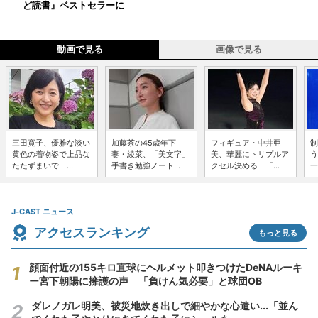
ど読書』ベストセラーに
動画で見る
画像で見る
三田寛子、優雅な淡い
加藤茶の45歳年下
フィギュア・中井亜
制
黄色の着物姿で上品な
妻・綾菜、「美文字」
美、華麗にトリプルア
う
たたずまいで ...
手書き勉強ノート...
クセル決める 「...
一
J-CAST ニュース
アクセスランキング
もっと見る
顔面付近の155キロ直球にヘルメット叩きつけたDeNAルーキ
ー宮下朝陽に擁護の声 「負けん気必要」と球団OB
ダレノガレ明美、被災地炊き出しで細やかな心遣い...「並ん