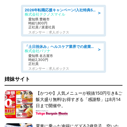
2026年転職応援キャンペーン!入社特典58万円/デンソーで働こう!自動車工場で小型部品の検査業務 denso aichi
＞
株式会社テクノスマイル
愛知県 豊橋市
時給1,800円
正社員 / 派遣社員
スポンサー：求人ボックス
「土日祝休み」ヘルスケア業界での産業保健師業務/看護師/高時給/未経験OK/要資格:正看護師
＞
株式会社パソナ
愛知県 名古屋市
時給2,300円
正社員
スポンサー：求人ボックス
姉妹サイト
【かつや】人気メニューが税抜150円引き&ご
飯大盛り無料!お得すぎる「感謝祭」は8月14
日まで開催中。
電車に乗った途端にグズる2歳息子。空いた