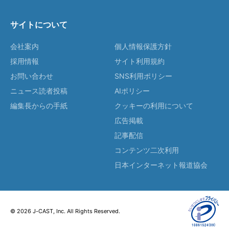
サイトについて
会社案内
個人情報保護方針
採用情報
サイト利用規約
お問い合わせ
SNS利用ポリシー
ニュース読者投稿
AIポリシー
編集長からの手紙
クッキーの利用について
広告掲載
記事配信
コンテンツ二次利用
日本インターネット報道協会
© 2026 J-CAST, Inc. All Rights Reserved.