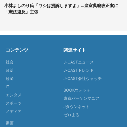
小林よしのり氏「ワシは提訴しますよ」...皇室典範改正案に
「憲法違反」主張
コンテンツ
関連サイト
社会
J-CASTニュース
政治
J-CASTトレンド
経済
J-CAST会社ウォッチ
IT
BOOKウォッチ
エンタメ
東京バーゲンマニア
スポーツ
Jタウンネット
メディア
ゼロまる
動画