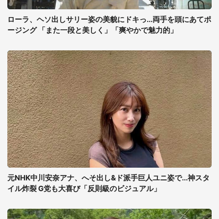
ローラ、ヘソ出しサリー姿の美貌にドキっ...両手を頭にあてポ
ージング 「また一段と美しく」「爽やかで魅力的」
元NHK中川安奈アナ、へそ出し&ド派手巨人ユニ姿で...神スタ
イル炸裂 G党も大喜び「反則級のビジュアル」