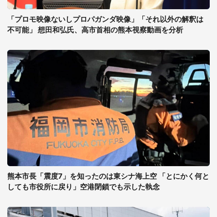
「プロモ映像ないしプロパガンダ映像」「それ以外の解釈は
不可能」 想田和弘氏、高市首相の熊本視察動画を分析
熊本市長「震度7」を知ったのは東シナ海上空 「とにかく何と
しても市役所に戻り」空港閉鎖でも示した執念