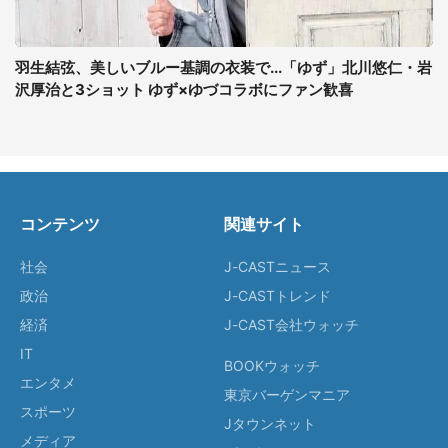
羽生結弦、美しいブルー基調の衣装で...「ゆず」北川悠仁・岩
沢厚治と3ショット ゆず×ゆづコラボにファン歓喜
コンテンツ
関連サイト
社会
J-CASTニュース
政治
J-CASTトレンド
経済
J-CAST会社ウォッチ
IT
BOOKウォッチ
エンタメ
東京バーゲンマニア
スポーツ
Jタウンネット
メディア