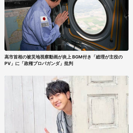
高市首相の被災地視察動画が炎上 BGM付き「総理が主役の
PV」に「政権プロパガンダ」批判