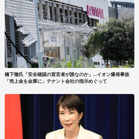
橋下徹氏「安全確認の宣言者が誰なのか」...イオン爆発事故
「売上金を金庫に」テナント会社の指示めぐって