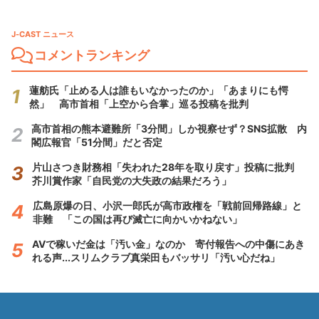
J-CAST ニュース
コメントランキング
蓮舫氏「止める人は誰もいなかったのか」「あまりにも愕
然」 高市首相「上空から合掌」巡る投稿を批判
高市首相の熊本避難所「3分間」しか視察せず？SNS拡散 内
閣広報官「51分間」だと否定
片山さつき財務相「失われた28年を取り戻す」投稿に批判
芥川賞作家「自民党の大失政の結果だろう」
広島原爆の日、小沢一郎氏が高市政権を「戦前回帰路線」と
非難 「この国は再び滅亡に向かいかねない」
AVで稼いだ金は「汚い金」なのか 寄付報告への中傷にあき
れる声...スリムクラブ真栄田もバッサリ「汚い心だね」