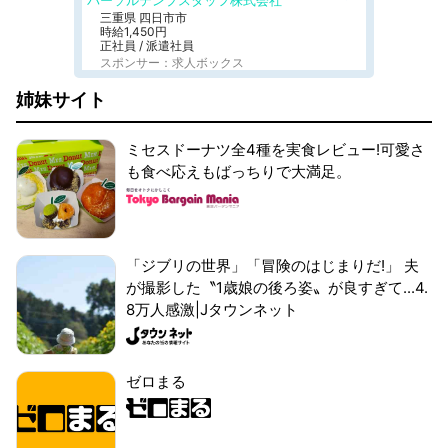
パーソルテンプスタッフ株式会社
三重県 四日市市
時給1,450円
正社員 / 派遣社員
スポンサー：求人ボックス
姉妹サイト
ミセスドーナツ全4種を実食レビュー!可愛さ
も食べ応えもばっちりで大満足。
「ジブリの世界」「冒険のはじまりだ!」 夫
が撮影した〝1歳娘の後ろ姿〟が良すぎて...4.
8万人感激|Jタウンネット
ゼロまる