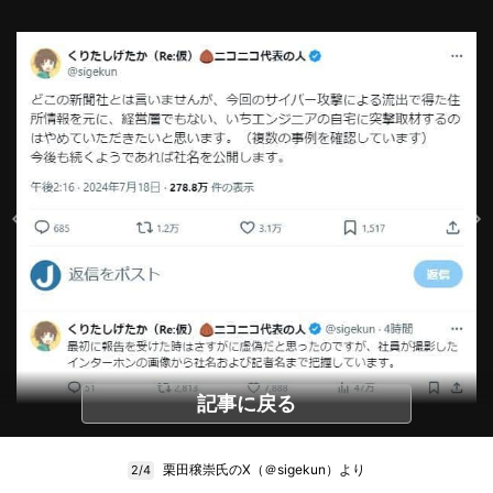
記事に戻る
栗田穣崇氏のX（＠sigekun）より
2/4