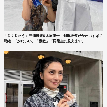
「りくりゅう」三浦璃来&木原龍一、制服衣装がかわいすぎて
悶絶...「かわいい」「素敵」「同級生に見えます」