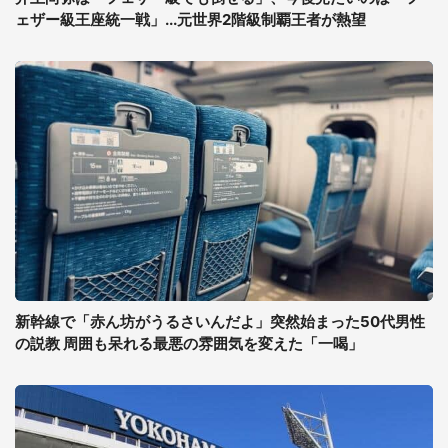
ェザー級王座統一戦」...元世界2階級制覇王者が熱望
新幹線で「赤ん坊がうるさいんだよ」突然始まった50代男性
の説教 周囲も呆れる最悪の雰囲気を変えた「一喝」