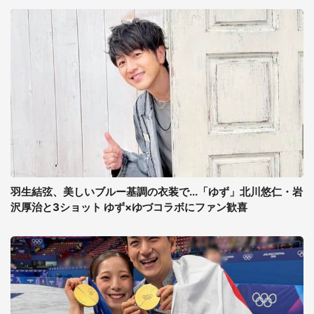
羽生結弦、美しいブルー基調の衣装で...「ゆず」北川悠仁・岩
沢厚治と3ショット ゆず×ゆづコラボにファン歓喜