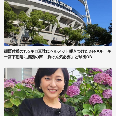
顔面付近の155キロ直球にヘルメット叩きつけたDeNAルーキ
ー宮下朝陽に擁護の声 「負けん気必要」と球団OB