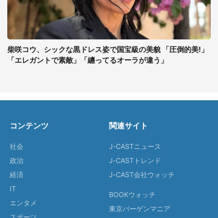
柴咲コウ、シックな黒ドレス姿で国宝級の美貌 「圧倒的美!」
「エレガントで素敵」「纏ってるオーラが違う」
コンテンツ
関連サイト
社会
J-CASTニュース
政治
J-CASTトレンド
経済
J-CAST会社ウォッチ
IT
BOOKウォッチ
エンタメ
東京バーゲンマニア
スポーツ