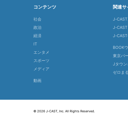
コンテンツ
関連サ
社会
J-CAS
政治
J-CAS
経済
J-CA
IT
BOOK
エンタメ
東京バ
スポーツ
Jタウン
メディア
ゼロま
動画
© 2026 J-CAST, Inc. All Rights Reserved.