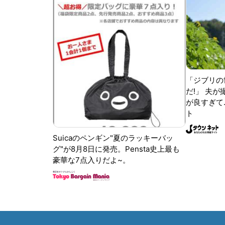
「ジブリの
だ!」 夫
が良すぎて.
ト
Suicaのペンギン"夏のラッキーバッ
グ"が8月8日に発売。Pensta史上最も
豪華な7点入りだよ~。