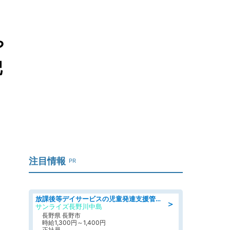
や
把
注目情報
PR
放課後等デイサービスの児童発達支援管理責任者
＞
サンライズ長野川中島
長野県 長野市
時給1,300円～1,400円
正社員