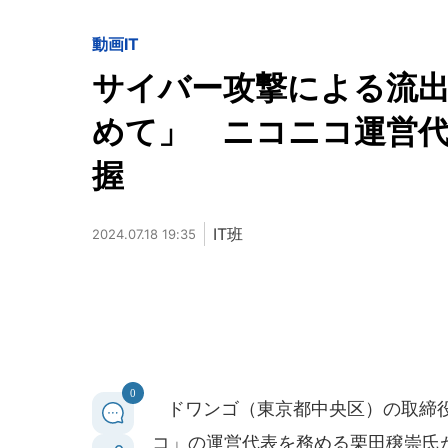
動画
IT
サイバー攻撃による流
めて」 ニコニコ運営代
握
IT班
2024.07.18 19:35
0
ドワンゴ（東京都中央区）の取締役
コ」の運営代表を務める栗田穣崇氏が