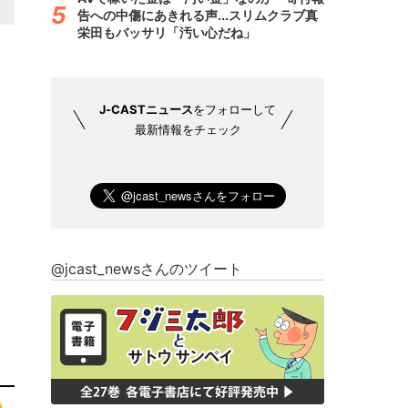
告への中傷にあきれる声...スリムクラブ真
栄田もバッサリ「汚い心だね」
J-CASTニュース
をフォローして
最新情報をチェック
@jcast_newsさんのツイート