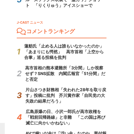
ト 「りくりゅう」アイスショーで
J-CAST ニュース
コメントランキング
蓮舫氏「止める人は誰もいなかったのか」
「あまりにも愕然」 高市首相「上空から
合掌」巡る投稿を批判
高市首相の熊本避難所「3分間」しか視察
せず？SNS拡散 内閣広報官「51分間」だ
と否定
片山さつき財務相「失われた28年を取り戻
す」投稿に批判 芥川賞作家「自民党の大
失政の結果だろう」
広島原爆の日、小沢一郎氏が高市政権を
「戦前回帰路線」と非難 「この国は再び
滅亡に向かいかねない」
AVで稼いだ金は「汚い金」なのか 寄付報