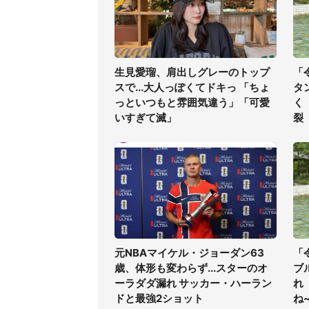
生見愛瑠、肩出しグレーのトップ
「
スで...大人っぽくてドキっ 「ちょ
タ
っといつもと雰囲気違う」「可愛
く
いすぎて滅」
裂
元NBAマイケル・ジョーダン63
「
歳、体形も変わらず...スターのオ
ブ
ーラダダ漏れ サッカー・ハーラン
れ
ドと最強2ショット
ね