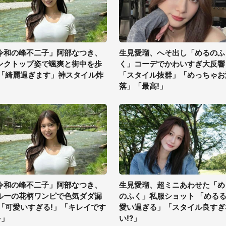
令和の峰不二子」阿部なつき、
生見愛瑠、へそ出し「めるのふ
ンクトップ姿で颯爽と街中を歩
く」コーデでかわいすぎ大反響
 「綺麗過ぎます」神スタイル炸
「スタイル抜群」「めっちゃお
落」「最高!」
令和の峰不二子」阿部なつき、
生見愛瑠、超ミニあわせた「め
ルーの花柄ワンピで色気ダダ漏
のふく」私服ショット 「める
 「可愛いすぎる!」「キレイです
愛い過ぎる」「スタイル良すぎ
~」
い!?」