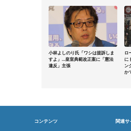
小林よしのり氏「ワシは提訴しま
ロ
すよ」...皇室典範改正案に「憲法
に
違反」主張
ン
か
コンテンツ
関連サ