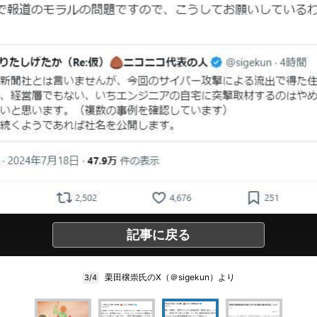
記事に戻る
栗田穣崇氏のX（＠sigekun）より
3/4