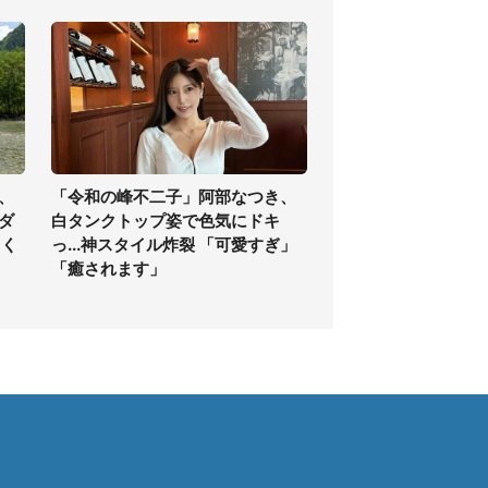
、
「令和の峰不二子」阿部なつき、
ダ
白タンクトップ姿で色気にドキ
ゃく
っ...神スタイル炸裂 「可愛すぎ」
「癒されます」