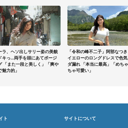
ーラ、ヘソ出しサリー姿の美貌
「令和の峰不二子」阿部なつき
ドキっ...両手を頭にあてポージ
イエローのロングドレスで色気
グ 「また一段と美しく」「爽や
ダ漏れ 「本当に最高」「めち
で魅力的」
ちゃ可愛い」
イト
サイトについて