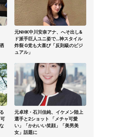
元NHK中川安奈アナ、へそ出し&
ド派手巨人ユニ姿で...神スタイル
洒
炸裂 G党も大喜び「反則級のビジ
ュアル」
る
元卓球・石川佳純、イケメン陸上
る可
選手と2ショット 「メチャ可愛
な
い」「かわいい笑顔」「美男美
女」話題に