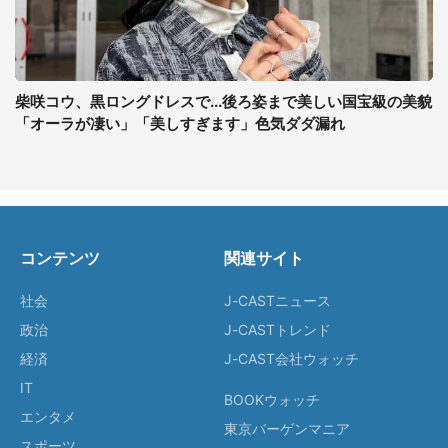
柴咲コウ、黒ロングドレスで...後ろ姿まで美しい国宝級の美貌
「オーラが凄い」「美しすぎます」色気ダダ漏れ
コンテンツ
関連サイト
社会
J-CASTニュース
政治
J-CASTトレンド
経済
J-CAST会社ウォッチ
IT
BOOKウォッチ
エンタメ
東京バーゲンマニア
スポーツ