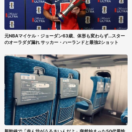
元NBAマイケル・ジョーダン63歳、体形も変わらず...スター
のオーラダダ漏れ サッカー・ハーランドと最強2ショット
新幹線で「赤ん坊がうるさいんだよ」突然始まった50代男性