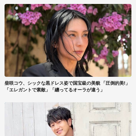
柴咲コウ、シックな黒ドレス姿で国宝級の美貌 「圧倒的美!」
「エレガントで素敵」「纏ってるオーラが違う」