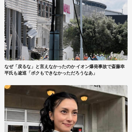
なぜ「戻るな」と言えなかったのか イオン爆発事故で斎藤幸
平氏も逡巡「ボクもできなかっただろうなあ」