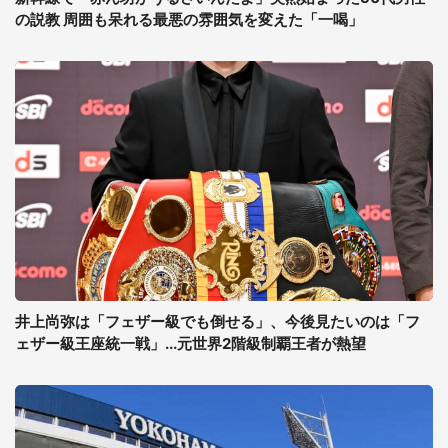
の説教 周囲も呆れる最悪の雰囲気を変えた「一喝」
井上尚弥は「フェザー級でも倒せる」、今後見たいのは「フ
ェザー級王座統一戦」...元世界2階級制覇王者が熱望