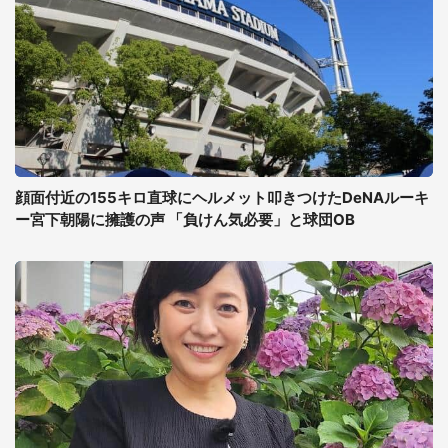
顔面付近の155キロ直球にヘルメット叩きつけたDeNAルーキ
ー宮下朝陽に擁護の声 「負けん気必要」と球団OB