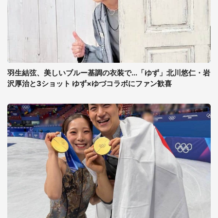
羽生結弦、美しいブルー基調の衣装で...「ゆず」北川悠仁・岩
沢厚治と3ショット ゆず×ゆづコラボにファン歓喜