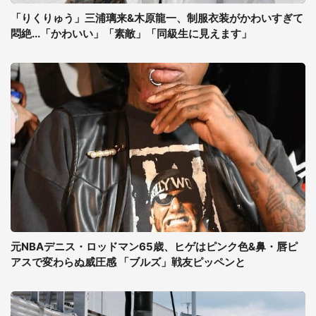
「りくりゅう」三浦璃来&木原龍一、制服衣装がかわいすぎて
悶絶...「かわいい」「素敵」「同級生に見えます」
元NBAデニス・ロッドマン65歳、ヒゲはピンク色&鼻・唇ピ
アスで変わらぬ威圧感 「ブルズ」戦友ピッペンと