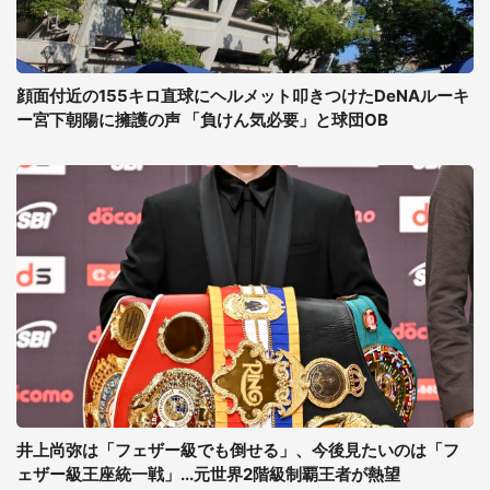
顔面付近の155キロ直球にヘルメット叩きつけたDeNAルーキ
ー宮下朝陽に擁護の声 「負けん気必要」と球団OB
井上尚弥は「フェザー級でも倒せる」、今後見たいのは「フ
ェザー級王座統一戦」...元世界2階級制覇王者が熱望