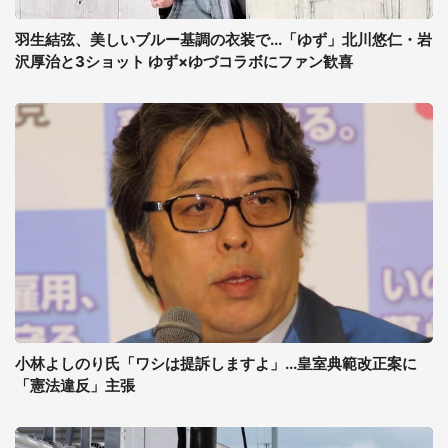
羽生結弦、美しいブルー基調の衣装で...「ゆず」北川悠仁・岩
沢厚治と3ショット ゆず×ゆづコラボにファン歓喜
小林よしのり氏「ワシは提訴しますよ」...皇室典範改正案に
「憲法違反」主張