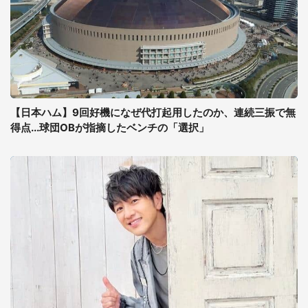
【日本ハム】9回好機になぜ代打起用したのか、連続三振で無
得点...球団OBが指摘したベンチの「選択」