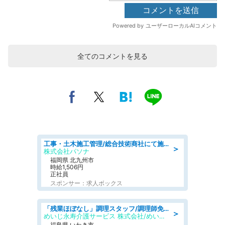
全てのコメントを見る
工事・土木施工管理/総合技術商社にて施工管理のお仕事/即日勤務可/車通勤可/工事・土木施工管理/生産・品質管理
＞
株式会社パソナ
福岡県 北九州市
時給1,506円
正社員
スポンサー：求人ボックス
「残業ほぼなし」調理スタッフ/調理師免許必須/正職員/日勤のみ/住宅型有料老人ホーム
＞
めいじ永寿介護サービス 株式会社/めいじ永寿介護サービスセンター
福島県 いわき市