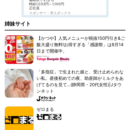
時給1,033円～1,100円
正社員
スポンサー：求人ボックス
姉妹サイト
【かつや】人気メニューが税抜150円引き&ご
飯大盛り無料!お得すぎる「感謝祭」は8月14
日まで開催中。
「多指症」で生まれた娘と、受け止められな
い私。産後初めての夜、助産師がミルクをあ
げてるのを見て...(静岡県・20代女性)|Jタウ
ンネット
ゼロまる