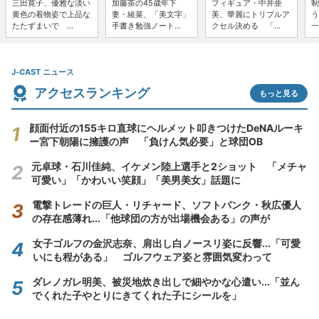
三田寛子、優雅な淡い
加藤茶の45歳年下
フィギュア・中井亜
制
黄色の着物姿で上品な
妻・綾菜、「美文字」
美、華麗にトリプルア
う
たたずまいで ...
手書き勉強ノート...
クセル決める 「...
一
J-CAST ニュース
アクセスランキング
もっと見る
顔面付近の155キロ直球にヘルメット叩きつけたDeNAルーキ
ー宮下朝陽に擁護の声 「負けん気必要」と球団OB
元卓球・石川佳純、イケメン陸上選手と2ショット 「メチャ
可愛い」「かわいい笑顔」「美男美女」話題に
電撃トレードの巨人・リチャード、ソフトバンク・秋広優人
の存在感薄れ...「他球団の方が出場機会ある」の声が
女子ゴルフの金沢志奈、肩出し白ノースリ姿に反響...「可愛
いにも程がある」 ゴルフウェア姿と雰囲気変わって
ダレノガレ明美、被災地炊き出しで細やかな心遣い...「並ん
でくれた子やとりにきてくれた子にシールを」