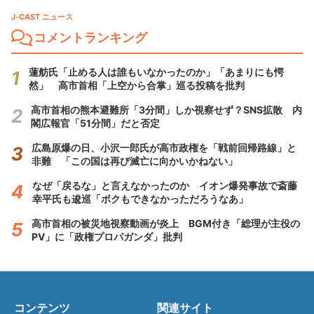
J-CAST ニュース
コメントランキング
蓮舫氏「止める人は誰もいなかったのか」「あまりにも愕
然」 高市首相「上空から合掌」巡る投稿を批判
高市首相の熊本避難所「3分間」しか視察せず？SNS拡散 内
閣広報官「51分間」だと否定
広島原爆の日、小沢一郎氏が高市政権を「戦前回帰路線」と
非難 「この国は再び滅亡に向かいかねない」
なぜ「戻るな」と言えなかったのか イオン爆発事故で斎藤
幸平氏も逡巡「ボクもできなかっただろうなあ」
高市首相の被災地視察動画が炎上 BGM付き「総理が主役の
PV」に「政権プロパガンダ」批判
コンテンツ
関連サイト