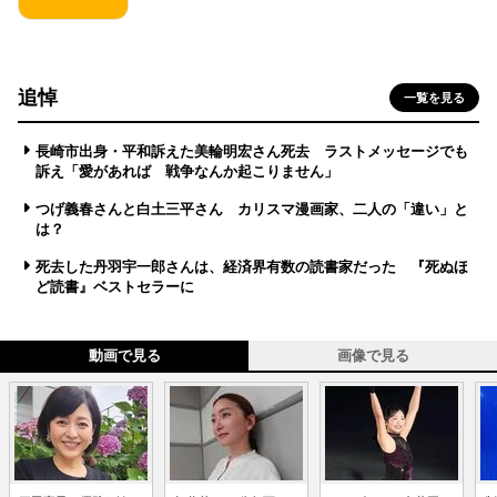
追悼
一覧を見る
長崎市出身・平和訴えた美輪明宏さん死去 ラストメッセージでも
訴え「愛があれば 戦争なんか起こりません」
つげ義春さんと白土三平さん カリスマ漫画家、二人の「違い」と
は？
死去した丹羽宇一郎さんは、経済界有数の読書家だった 『死ぬほ
ど読書』ベストセラーに
動画で見る
画像で見る