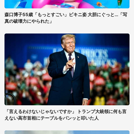
森口博子55歳「もっとすごい」ビキニ姿 大胆にぐっと...「写
真の破壊力にやられた」
「言えるわけないじゃないですか」 トランプ大統領に何も言
えない高市首相にテーブルをバンッと叩いた人