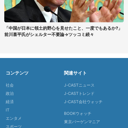
「中国が日本に領土的野心を見せたこと、一度でもあるか?」
前川喜平氏がシェルター不要論→ツッコミ続々
コンテンツ
関連サイト
社会
J-CASTニュース
政治
J-CASTトレンド
経済
J-CAST会社ウォッチ
IT
BOOKウォッチ
エンタメ
東京バーゲンマニア
スポーツ