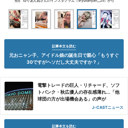
ゆりあんぬさんのインスタグラム（＠yulianyan__25）から
4/5
記事本文を読む
元おニャン子、アイドル娘の誕生日で親心「もうすぐ
30ですがヘソだし大丈夫ですか？」
電撃トレードの巨人・リチャード、ソフ
トバンク・秋広優人の存在感薄れ...「他
球団の方が出場機会ある」の声が
J-CASTニュース
記事本文を読む