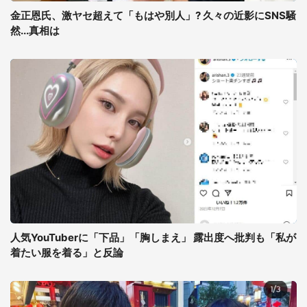
金正恩氏、激ヤセ超えて「もはや別人」? 久々の近影にSNS騒
然...真相は
人気YouTuberに「下品」「胸しまえ」 露出度へ批判も「私が
着たい服を着る」と反論