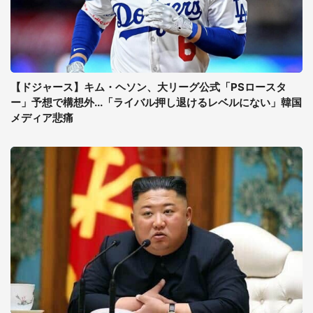
【ドジャース】キム・ヘソン、大リーグ公式「PSロースタ
ー」予想で構想外...「ライバル押し退けるレベルにない」韓国
メディア悲痛