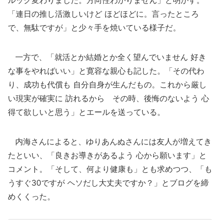
ルック変わりました。方向性わかりません」と明かす。
「連日の推し活激しいけど ほどほどに。言ったところ
で、無駄ですが」と少々手を焼いている様子だ。
一方で、「就活とか結婚とか全く望んでいません 好き
な事をやればいい」と寛容な親心も記した。「その代わ
り、成功も代償も 自分自身が生んだもの。これから厳し
い現実が確実に 訪れるから その時、後悔のないよう 心
得て欲しいと思う」とエールを送っている。
内海さんによると、ゆりあんぬさんには友人が増えてき
たといい、「良きお導きがあるよう 心から願います」と
コメント。「そして、何より健康も」とも求めつつ、「も
うすぐ30ですが ヘソだし大丈夫ですか？」とブログを締
めくくった。