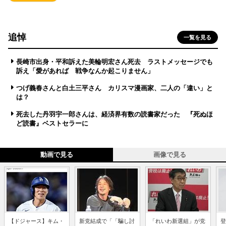
追悼
一覧を見る
長崎市出身・平和訴えた美輪明宏さん死去 ラストメッセージでも
訴え「愛があれば 戦争なんか起こりません」
つげ義春さんと白土三平さん カリスマ漫画家、二人の「違い」と
は？
死去した丹羽宇一郎さんは、経済界有数の読書家だった 『死ぬほ
ど読書』ベストセラーに
動画で見る
画像で見る
【ドジャース】キム・
新党結成で「「騙し討
「れいわ新選組」が党
登