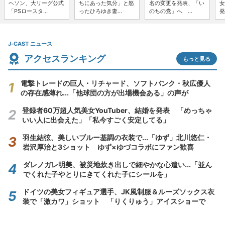
ヘソン、大リーグ公式
ちにあった気分」と怒
名の変更を発表、「い
女
「PSロースタ...
ったひろゆき妻...
のちの党」へ ...
発
J-CAST ニュース
アクセスランキング
もっと見る
電撃トレードの巨人・リチャード、ソフトバンク・秋広優人
の存在感薄れ...「他球団の方が出場機会ある」の声が
登録者60万超人気美女YouTuber、結婚を発表 「めっちゃ
いい人に出会えた」「私今すごく安定してる」
羽生結弦、美しいブルー基調の衣装で...「ゆず」北川悠仁・
岩沢厚治と3ショット ゆず×ゆづコラボにファン歓喜
ダレノガレ明美、被災地炊き出しで細やかな心遣い...「並ん
でくれた子やとりにきてくれた子にシールを」
ドイツの美女フィギュア選手、JK風制服＆ルーズソックス衣
装で「激カワ」ショット 「りくりゅう」アイスショーで