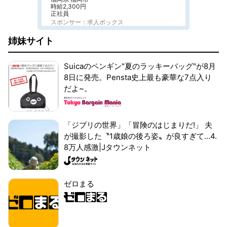
時給2,300円
正社員
スポンサー：求人ボックス
姉妹サイト
Suicaのペンギン"夏のラッキーバッグ"が8月
8日に発売。Pensta史上最も豪華な7点入り
だよ~。
「ジブリの世界」「冒険のはじまりだ!」 夫
が撮影した〝1歳娘の後ろ姿〟が良すぎて...4.
8万人感激|Jタウンネット
ゼロまる