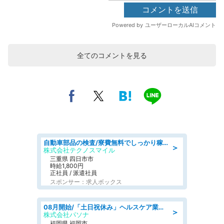
全てのコメントを見る
自動車部品の検査/寮費無料でしっかり稼げる denso aichi
＞
株式会社テクノスマイル
三重県 四日市市
時給1,800円
正社員 / 派遣社員
スポンサー：求人ボックス
08月開始/「土日祝休み」ヘルスケア業界の産業保健師/高時給/未経験OK/要資格:保健師、正看護師
＞
株式会社パソナ
福岡県 福岡市