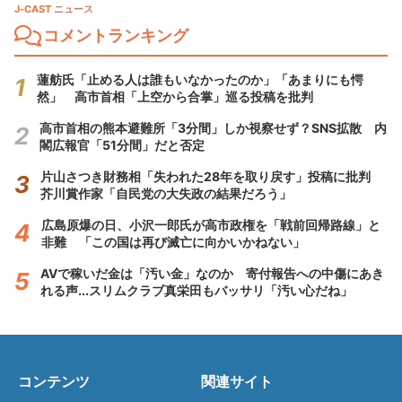
J-CAST ニュース
コメントランキング
蓮舫氏「止める人は誰もいなかったのか」「あまりにも愕
然」 高市首相「上空から合掌」巡る投稿を批判
高市首相の熊本避難所「3分間」しか視察せず？SNS拡散 内
閣広報官「51分間」だと否定
片山さつき財務相「失われた28年を取り戻す」投稿に批判
芥川賞作家「自民党の大失政の結果だろう」
広島原爆の日、小沢一郎氏が高市政権を「戦前回帰路線」と
非難 「この国は再び滅亡に向かいかねない」
AVで稼いだ金は「汚い金」なのか 寄付報告への中傷にあき
れる声...スリムクラブ真栄田もバッサリ「汚い心だね」
コンテンツ
関連サイト