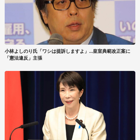
小林よしのり氏「ワシは提訴しますよ」...皇室典範改正案に
「憲法違反」主張