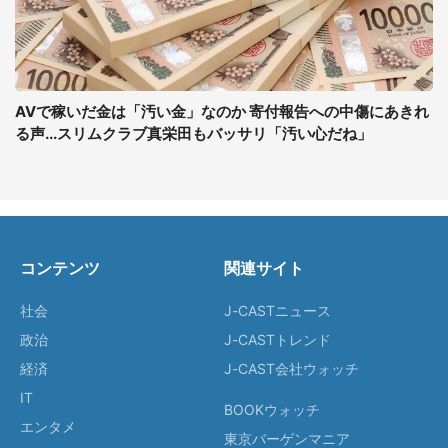
AVで稼いだ金は「汚い金」なのか 寄付報告への中傷にあきれ
る声...スリムクラブ真栄田もバッサリ「汚い心だね」
コンテンツ
関連サイト
社会
J-CASTニュース
政治
J-CASTトレンド
経済
J-CAST会社ウォッチ
IT
BOOKウォッチ
エンタメ
東京バーゲンマニア