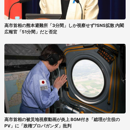
高市首相の熊本避難所「3分間」しか視察せず?SNS拡散 内閣
広報官「51分間」だと否定
高市首相の被災地視察動画が炎上 BGM付き「総理が主役の
PV」に「政権プロパガンダ」批判