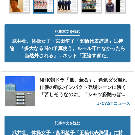
記事本文を読む
武井壮、体操女子・宮田笙子「五輪代表辞退」に持
論 「多大なる国の予算使う。ルール守れなかったら
当然外される」...ネット「正論すぎた」
NHK朝ドラ「風、薫る」、色気ダダ漏れ
俳優の強烈インパクト登場シーンに沸く
「苦しそうなのに」「シャツ姿艶っぽ
い」
J-CASTニュース
記事本文を読む
武井壮、体操女子・宮田笙子「五輪代表辞退」に持