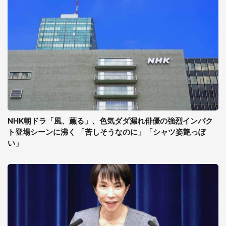
NHK朝ドラ「風、薫る」、色気ダダ漏れ俳優の強烈インパク
ト登場シーンに沸く 「苦しそうなのに」「シャツ姿艶っぽ
い」