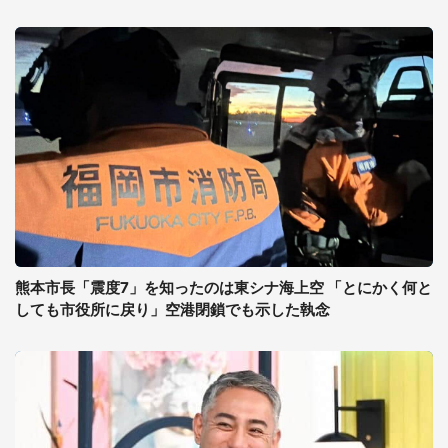
熊本市長「震度7」を知ったのは東シナ海上空 「とにかく何と
しても市役所に戻り」空港閉鎖でも示した執念