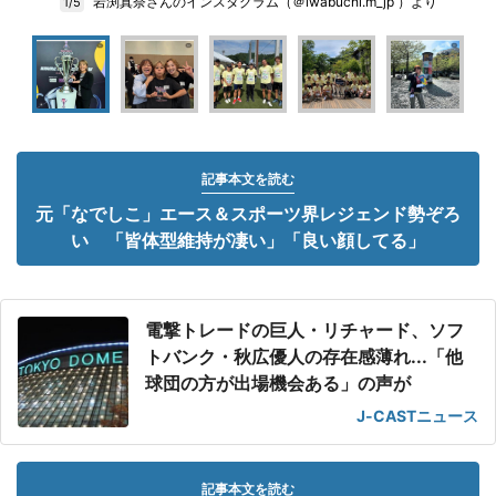
岩渕真奈さんのインスタグラム（＠iwabuchi.m_jp ）より
1/5
記事本文を読む
元「なでしこ」エース＆スポーツ界レジェンド勢ぞろ
い 「皆体型維持が凄い」「良い顔してる」
電撃トレードの巨人・リチャード、ソフ
トバンク・秋広優人の存在感薄れ...「他
球団の方が出場機会ある」の声が
J-CASTニュース
記事本文を読む