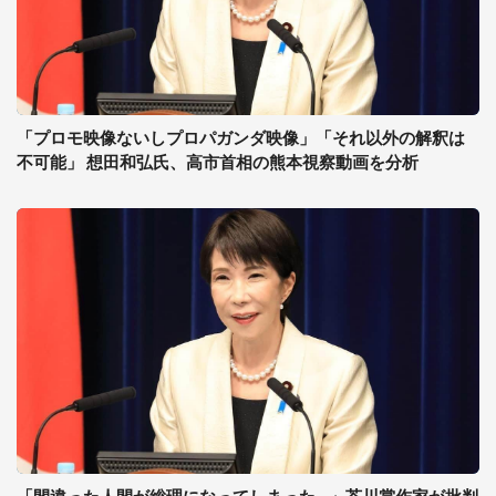
「プロモ映像ないしプロパガンダ映像」「それ以外の解釈は
不可能」 想田和弘氏、高市首相の熊本視察動画を分析