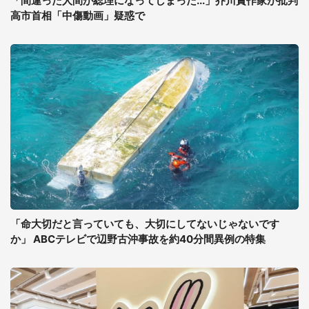
「間違った人間が総理になってしまった...」芥川賞作家が批判
高市首相「中傷動画」疑惑で
「命大切だと言っていても、大切にしてないじゃないです
か」 ABCテレビで辺野古沖事故を約40分間異例の特集