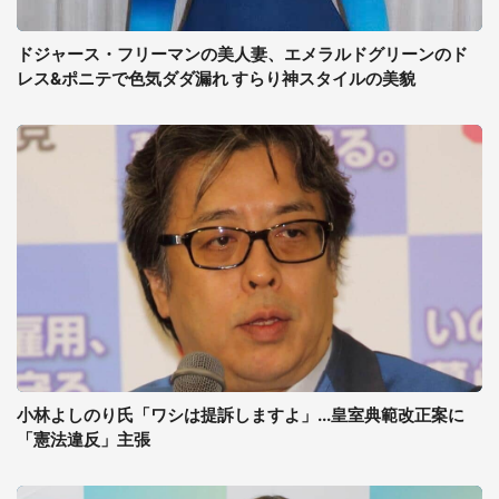
ドジャース・フリーマンの美人妻、エメラルドグリーンのド
レス&ポニテで色気ダダ漏れ すらり神スタイルの美貌
小林よしのり氏「ワシは提訴しますよ」...皇室典範改正案に
「憲法違反」主張