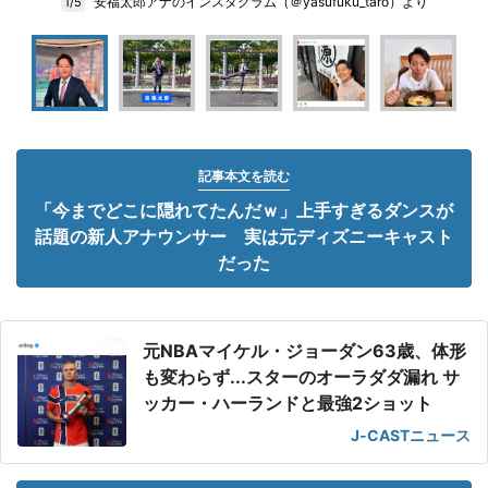
安福太郎アナのインスタグラム（＠yasufuku_taro）より
1/5
記事本文を読む
「今までどこに隠れてたんだｗ」上手すぎるダンスが
話題の新人アナウンサー 実は元ディズニーキャスト
だった
元NBAマイケル・ジョーダン63歳、体形
も変わらず...スターのオーラダダ漏れ サ
ッカー・ハーランドと最強2ショット
J-CASTニュース