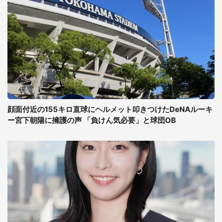
顔面付近の155キロ直球にヘルメット叩きつけたDeNAルーキ
ー宮下朝陽に擁護の声 「負けん気必要」と球団OB