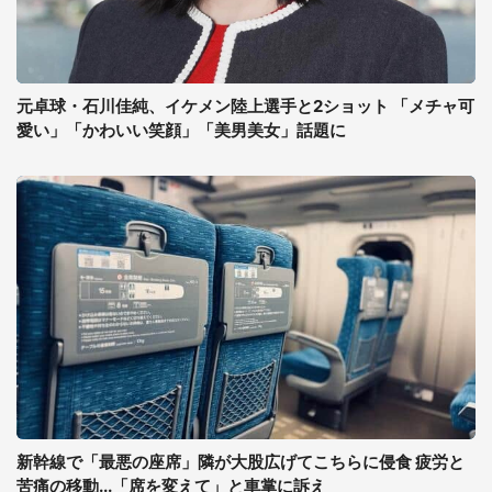
元卓球・石川佳純、イケメン陸上選手と2ショット 「メチャ可
愛い」「かわいい笑顔」「美男美女」話題に
新幹線で「最悪の座席」隣が大股広げてこちらに侵食 疲労と
苦痛の移動...「席を変えて」と車掌に訴え