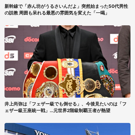
新幹線で「赤ん坊がうるさいんだよ」突然始まった50代男性
の説教 周囲も呆れる最悪の雰囲気を変えた「一喝」
井上尚弥は「フェザー級でも倒せる」、今後見たいのは「フ
ェザー級王座統一戦」...元世界2階級制覇王者が熱望