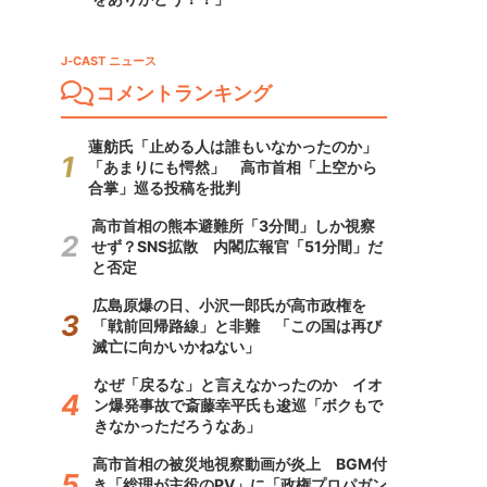
J-CAST ニュース
コメントランキング
蓮舫氏「止める人は誰もいなかったのか」
「あまりにも愕然」 高市首相「上空から
合掌」巡る投稿を批判
高市首相の熊本避難所「3分間」しか視察
せず？SNS拡散 内閣広報官「51分間」だ
と否定
広島原爆の日、小沢一郎氏が高市政権を
「戦前回帰路線」と非難 「この国は再び
滅亡に向かいかねない」
なぜ「戻るな」と言えなかったのか イオ
ン爆発事故で斎藤幸平氏も逡巡「ボクもで
きなかっただろうなあ」
高市首相の被災地視察動画が炎上 BGM付
き「総理が主役のPV」に「政権プロパガン