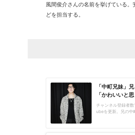
風間俊介さんの名前を挙げている。
どを担当する。
「中町兄妹」兄
「かわいいと思
チャンネル登録者数16
ubeを更新。兄の
と思って」家族でハ
が、正直めっちゃか
って思うぐらい」と