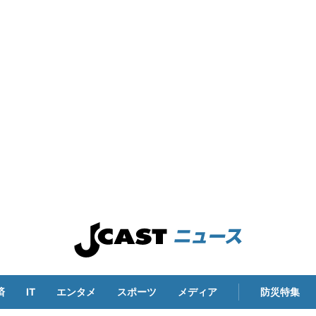
済
IT
エンタメ
スポーツ
メディア
防災特集