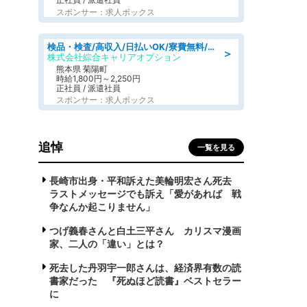
スポンサー：求人ボックス
検品・検査/高収入/日払いOK/寮費無料/日勤/20・30・40代活躍中
＞
株式会社綜合キャリアオプション
熊本県 菊陽町
時給1,800円～2,250円
正社員 / 派遣社員
スポンサー：求人ボックス
追悼
一覧を見る
長崎市出身・平和訴えた美輪明宏さん死去
ラストメッセージでも訴え「愛があれば 戦
争なんか起こりません」
つげ義春さんと白土三平さん カリスマ漫画
家、二人の「違い」とは？
死去した丹羽宇一郎さんは、経済界有数の読
書家だった 『死ぬほど読書』ベストセラー
に