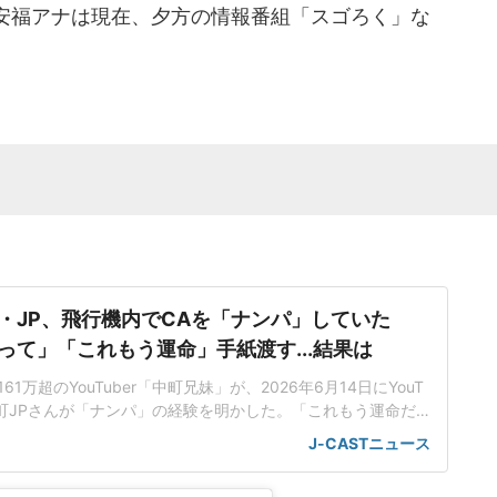
安福アナは現在、夕方の情報番組「スゴろく」な
・JP、飛行機内でCAを「ナンパ」していた
って」「これもう運命」手紙渡す...結果は
1万超のYouTuber「中町兄妹」が、2026年6月14日にYouT
中町JPさんが「ナンパ」の経験を明かした。「これもう運命だ
ワイを訪れた帰りの飛行機で、「キャビンアテンダントの方
J-CASTニュース
わいかった」「眠れないぐらい。寝顔見られたくないねえな
いうJPさん。「これもう運命だと思って」「その方がキャビ