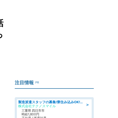
話
っ
注目情報
PR
製造派遣スタッフの募集!寮住み込みOK!カーエアコンの検査業務 denso aichi
＞
株式会社テクノスマイル
三重県 四日市市
時給1,800円
正社員 / 派遣社員