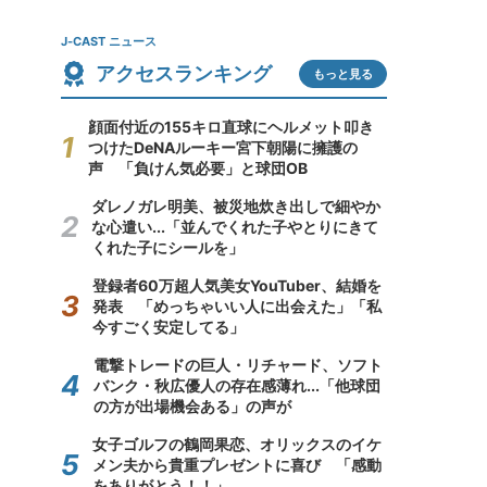
J-CAST ニュース
アクセスランキング
もっと見る
顔面付近の155キロ直球にヘルメット叩き
つけたDeNAルーキー宮下朝陽に擁護の
声 「負けん気必要」と球団OB
ダレノガレ明美、被災地炊き出しで細やか
な心遣い...「並んでくれた子やとりにきて
くれた子にシールを」
登録者60万超人気美女YouTuber、結婚を
発表 「めっちゃいい人に出会えた」「私
今すごく安定してる」
電撃トレードの巨人・リチャード、ソフト
バンク・秋広優人の存在感薄れ...「他球団
の方が出場機会ある」の声が
女子ゴルフの鶴岡果恋、オリックスのイケ
メン夫から貴重プレゼントに喜び 「感動
をありがとう！！」