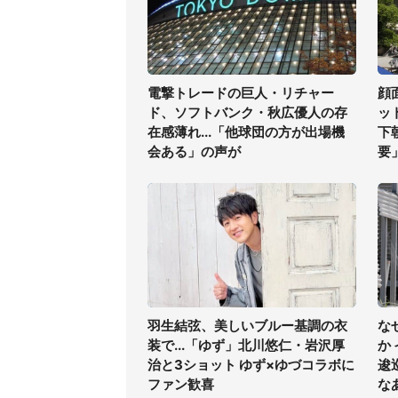
電撃トレードの巨人・リチャー
顔
ド、ソフトバンク・秋広優人の存
ッ
在感薄れ...「他球団の方が出場機
下
会ある」の声が
要
羽生結弦、美しいブルー基調の衣
な
装で...「ゆず」北川悠仁・岩沢厚
か
治と3ショット ゆず×ゆづコラボに
逡
ファン歓喜
な