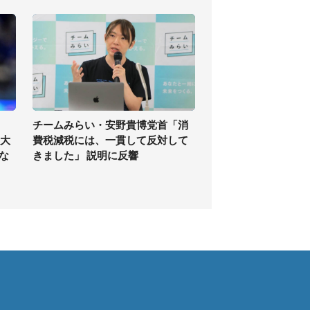
チームみらい・安野貴博党首「消
1大
費税減税には、一貫して反対して
な
きました」 説明に反響