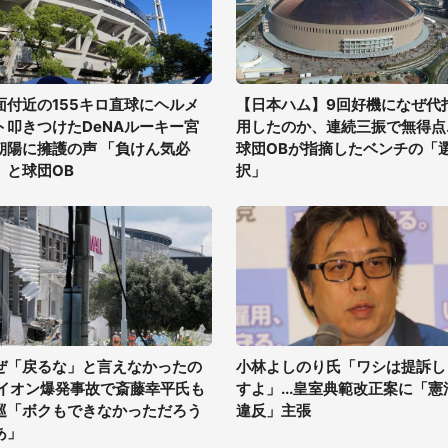
面付近の155キロ直球にヘルメ
【日本ハム】9回好機になぜ代
ト叩きつけたDeNAルーキー宮
用したのか、連続三振で無得点..
朝陽に擁護の声 「負けん気必
球団OBが指摘したベンチの「
」と球団OB
択」
ぜ「戻るな」と言えなかったの
小林よしのり氏「ワシは提訴し
 イオン爆発事故で斎藤幸平氏も
すよ」...皇室典範改正案に「憲
巡「ボクもできなかっただろう
違反」主張
あ」