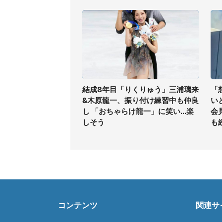
結成8年目「りくりゅう」三浦璃来
「
&木原龍一、振り付け練習中も仲良
い
し 「おちゃらけ龍一」に笑い...楽
会
しそう
も
コンテンツ
関連サ