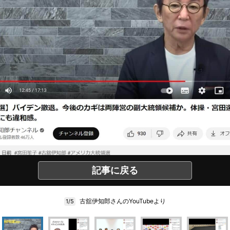
記事に戻る
古舘伊知郎さんのYouTubeより
1/5