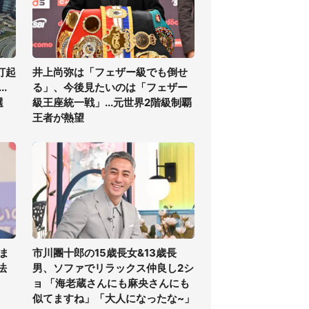
打起
井上尚弥は「フェザー級でも倒せ
.
る」、今後見たいのは「フェザー
選
級王座統一戦」...元世界2階級制覇
王者が熱望
ま
市川團十郎の15歳長女&13歳長
法
男、ソファでリラックス仲良し2シ
ョ 「海老蔵さんにも麻央さんにも
似てますね」「大人になったな~」