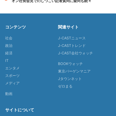
オン社長会見でのしつこい記者質問に疑問も続々
コンテンツ
関連サイト
社会
J-CASTニュース
政治
J-CASTトレンド
経済
J-CAST会社ウォッチ
IT
BOOKウォッチ
エンタメ
東京バーゲンマニア
スポーツ
Jタウンネット
メディア
ゼロまる
動画
サイトについて