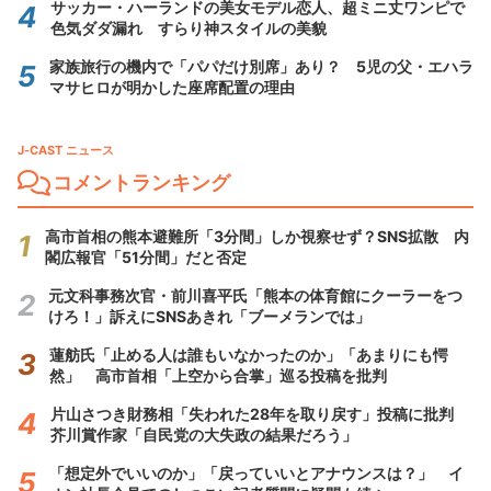
サッカー・ハーランドの美女モデル恋人、超ミニ丈ワンピで
色気ダダ漏れ すらり神スタイルの美貌
家族旅行の機内で「パパだけ別席」あり？ 5児の父・エハラ
マサヒロが明かした座席配置の理由
J-CAST ニュース
コメントランキング
高市首相の熊本避難所「3分間」しか視察せず？SNS拡散 内
閣広報官「51分間」だと否定
元文科事務次官・前川喜平氏「熊本の体育館にクーラーをつ
けろ！」訴えにSNSあきれ「ブーメランでは」
蓮舫氏「止める人は誰もいなかったのか」「あまりにも愕
然」 高市首相「上空から合掌」巡る投稿を批判
片山さつき財務相「失われた28年を取り戻す」投稿に批判
芥川賞作家「自民党の大失政の結果だろう」
「想定外でいいのか」「戻っていいとアナウンスは？」 イ