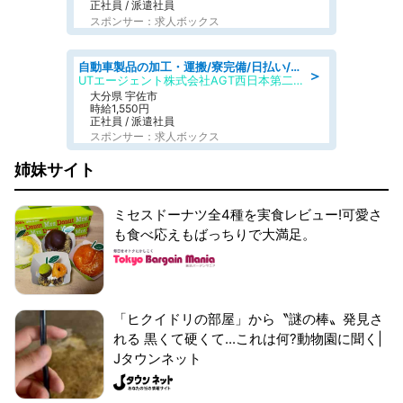
正社員 / 派遣社員
スポンサー：求人ボックス
自動車製品の加工・運搬/寮完備/日払い/工場・製造
＞
UTエージェント株式会社AGT西日本第二CU
大分県 宇佐市
時給1,550円
正社員 / 派遣社員
スポンサー：求人ボックス
姉妹サイト
ミセスドーナツ全4種を実食レビュー!可愛さ
も食べ応えもばっちりで大満足。
「ヒクイドリの部屋」から〝謎の棒〟発見さ
れる 黒くて硬くて...これは何?動物園に聞く|
Jタウンネット