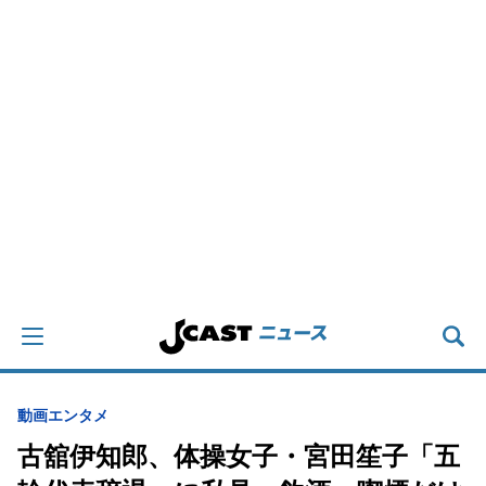
動画
エンタメ
古舘伊知郎、体操女子・宮田笙子「五