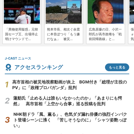
「異物使用疑惑」元韓
熊本市長、相次ぐ余震
広島原爆の日、小沢一
張
国セーブ王、出場停止
に本音ぽつり「もう嫌
郎氏が高市政権を「戦
ォ
明けマウンドで...
だなぁ」 被災...
前回帰路線」と...
気
J-CAST ニュース
アクセスランキング
もっと見る
高市首相の被災地視察動画が炎上 BGM付き「総理が主役の
PV」に「政権プロパガンダ」批判
蓮舫氏「止める人は誰もいなかったのか」「あまりにも愕
然」 高市首相「上空から合掌」巡る投稿を批判
NHK朝ドラ「風、薫る」、色気ダダ漏れ俳優の強烈インパク
ト登場シーンに沸く 「苦しそうなのに」「シャツ姿艶っぽ
い」