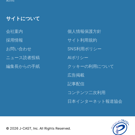
サイトについて
会社案内
個人情報保護方針
採用情報
サイト利用規約
お問い合わせ
SNS利用ポリシー
ニュース読者投稿
AIポリシー
編集長からの手紙
クッキーの利用について
広告掲載
記事配信
コンテンツ二次利用
日本インターネット報道協会
© 2026 J-CAST, Inc. All Rights Reserved.