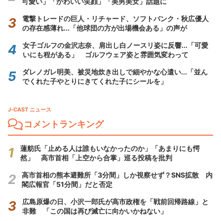
可愛い」「かわいい笑顔」「美男美女」話題に
電撃トレードの巨人・リチャード、ソフトバンク・秋広優人
の存在感薄れ...「他球団の方が出場機会ある」の声が
女子ゴルフの金沢志奈、肩出し白ノースリ姿に反響...「可愛
いにも程がある」 ゴルフウェア姿と雰囲気変わって
ダレノガレ明美、被災地炊き出しで細やかな心遣い...「並ん
でくれた子やとりにきてくれた子にシールを」
J-CAST ニュース
コメントランキング
蓮舫氏「止める人は誰もいなかったのか」「あまりにも愕
然」 高市首相「上空から合掌」巡る投稿を批判
高市首相の熊本避難所「3分間」しか視察せず？SNS拡散 内
閣広報官「51分間」だと否定
広島原爆の日、小沢一郎氏が高市政権を「戦前回帰路線」と
非難 「この国は再び滅亡に向かいかねない」