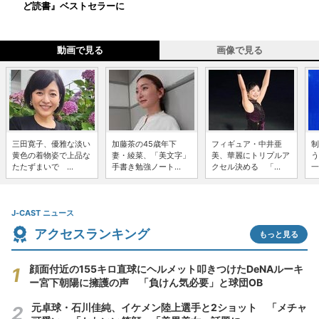
ど読書』ベストセラーに
動画で見る
画像で見る
三田寛子、優雅な淡い
加藤茶の45歳年下
フィギュア・中井亜
制
黄色の着物姿で上品な
妻・綾菜、「美文字」
美、華麗にトリプルア
う
たたずまいで ...
手書き勉強ノート...
クセル決める 「...
一
J-CAST ニュース
アクセスランキング
もっと見る
顔面付近の155キロ直球にヘルメット叩きつけたDeNAルーキ
ー宮下朝陽に擁護の声 「負けん気必要」と球団OB
元卓球・石川佳純、イケメン陸上選手と2ショット 「メチャ