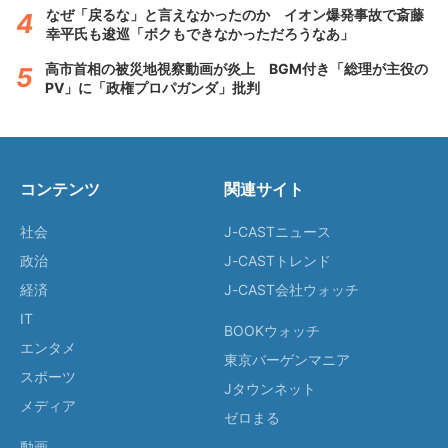
なぜ「戻るな」と言えなかったのか イオン爆発事故で斎藤
幸平氏も逡巡「ボクもできなかっただろうなあ」
高市首相の被災地視察動画が炎上 BGM付き「総理が主役の
PV」に「政権プロパガンダ」批判
コンテンツ
関連サイト
社会
J-CASTニュース
政治
J-CASTトレンド
経済
J-CAST会社ウォッチ
IT
BOOKウォッチ
エンタメ
東京バーゲンマニア
スポーツ
Jタウンネット
メディア
ゼロまる
動画