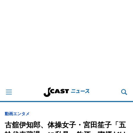
動画
エンタメ
古舘伊知郎、体操女子・宮田笙子「五