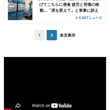
げてこちらに侵食 疲労と苦痛の移
動...「席を変えて」と車掌に訴え
J-CASTニュース
1
2
全文表示