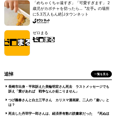
「めちゃくちゃ遠すぎ」「可愛すぎます」 2
歳児がカボチャを切ったら...〝左手〟の場所
に5.3万人もん絶|Jタウンネット
ゼロまる
追悼
一覧を見る
長崎市出身・平和訴えた美輪明宏さん死去 ラストメッセージでも
訴え「愛があれば 戦争なんか起こりません」
つげ義春さんと白土三平さん カリスマ漫画家、二人の「違い」と
は？
死去した丹羽宇一郎さんは、経済界有数の読書家だった 『死ぬほ