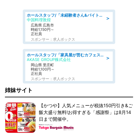
ホールスタッフ/「未経験者さん&バイトデビューも大歓迎」残業ほぼなし×1日3時間〜勤務OK!フォロー体制も充実/広島県/広島市南区
＞
中国料理敦煌
広島県 広島市
時給1,150円～
正社員
スポンサー：求人ボックス
ホールスタッフ/「家具屋が営むカフェスタッフ!」週2日～OK!嬉しいまかない付き/岡山県/浅口郡里庄町
＞
AKASE GROUP株式会社
岡山県 里庄町
時給1,100円～
正社員
スポンサー：求人ボックス
姉妹サイト
【かつや】人気メニューが税抜150円引き&ご
飯大盛り無料!お得すぎる「感謝祭」は8月14
日まで開催中。