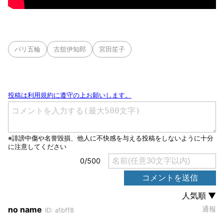
パリ五輪
古舘伊知郎
宮田笙子